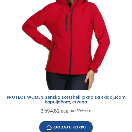
PROTECT WOMEN, ženska softshell jakna sa skidajućom
kapuljačom, crvena
2.594,82
рсд
~ sa PDV-om
DODAJ U KORPU