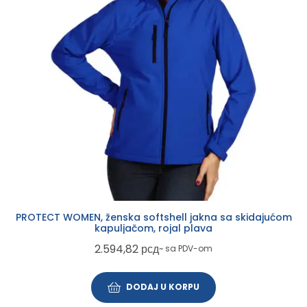
PROTECT WOMEN, ženska softshell jakna sa skidajućom
kapuljačom, rojal plava
2.594,82
рсд
~ sa PDV-om
DODAJ U KORPU