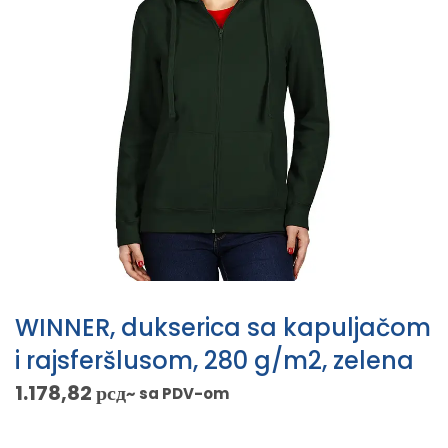
WINNER, dukserica sa kapuljačom
i rajsferšlusom, 280 g/m2, zelena
1.178,82
рсд
~ sa PDV-om