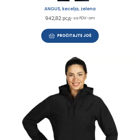
ANGUS, kecelja, zelena
942,82
рсд
~ sa PDV-om
PROČITAJTE JOŠ