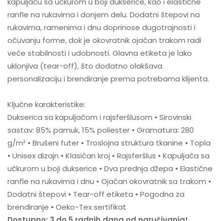
kapuljaču sa učkurom u boji dukserice, kao i elastične
ranfle na rukavima i donjem delu. Dodatni štepovi na
rukavima, ramenima i dnu doprinose dugotrajnosti i
očuvanju forme, dok je okovratnik ojačan trakom radi
veće stabilnosti i udobnosti. Glavna etiketa je lako
uklonjiva (tear-off), što dodatno olakšava
personalizaciju i brendiranje prema potrebama klijenta.
Ključne karakteristike:
Dukserica sa kapuljačom i rajsferšlusom • Sirovinski
sastav: 85% pamuk, 15% poliester • Gramatura: 280
g/m² • Brušeni futer • Troslojna struktura tkanine • Topla
• Unisex dizajn • Klasičan kroj • Rajsferšlus • Kapuljača sa
učkurom u boji dukserice • Dva prednja džepa • Elastične
ranfle na rukavima i dnu • Ojačan okovratnik sa trakom •
Dodatni štepovi • Tear-off etiketa • Pogodna za
brendiranje • Oeko-Tex sertifikat
Dostupno: 3 do 5 radnih dana od naručivanja!