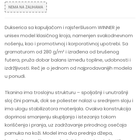
NEMA NA ZALIHAMA
Dukserica sa kapuljačom i rajsferšlusom WINNER je
unisex model klasičnog kroja, namenjen svakodnevnom
nošenju, kao i promotivnoj i korporativnoj upotrebi. Sa
gramaturom od 280 g/m² i izrađena od brušenog
futera, pruža dobar balans između topline, udobnosti i
izdržljivosti. Reč je o jednom od najprodavanijih modela
u ponudi.
Tkanina ima troslojnu strukturu – spoljašnji i unutrašnji
sloj čini pamuk, dok se poliester nalazi u srednjem sloju i
ima ulogu stabilizatora materijala. Ovakva konstrukcija
doprinosi smanjenju skupljanja i istezanja tokom
korišćenja i pranja, uz zadržavanje prirodnog osećaja
pamuka na koži. Model ima dva prednja džepa,