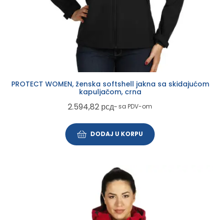
PROTECT WOMEN, ženska softshell jakna sa skidajućom
kapuljačom, crna
2.594,82
рсд
~ sa PDV-om
DODAJ U KORPU