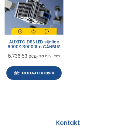
AUXITO D8S LED sijalice
6000K 30000lm CANBUS
DD-Y19-D8S
6.736,53
рсд
~ sa PDV-om
DODAJ U KORPU
Kontakt