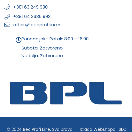
+381 63 249 930
+381 64 3636 993
office@beoprofiline.rs
Ponedeljak– Petak: 8:00 – 16:00
Subota: Zatvoreno
Nedelja: Zatvoreno
© 2024 Beo Profi Line. Sva prava
Izrada Webshopa
i
SEO