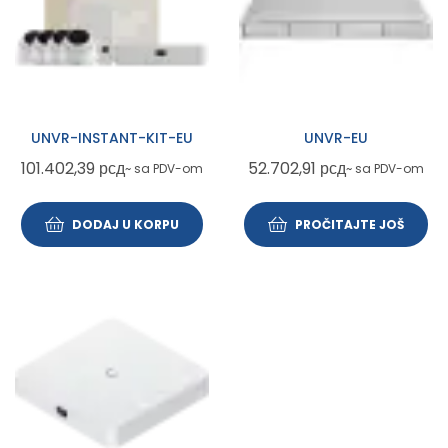
UNVR-INSTANT-KIT-EU
UNVR-EU
101.402,39
рсд
52.702,91
рсд
~ sa PDV-om
~ sa PDV-om
DODAJ U KORPU
PROČITAJTE JOŠ