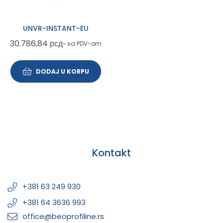
UNVR-INSTANT-EU
30.786,84
рсд
~ sa PDV-om
DODAJ U KORPU
Kontakt
+381 63 249 930
+381 64 3636 993
office@beoprofiline.rs