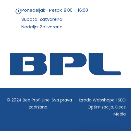
Ponedeljak– Petak: 8:00 – 16:00
Subota: Zatvoreno
Nedelja: Zatvoreno
© 2024 Beo Profi Line. Sva prava
Izrada Webshopa
i
SEO
zadržana.
Optimizacija
,
Geos
Media