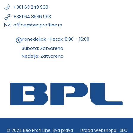
+381 63 249 930
+381 64 3636 993
office@beoprofiline.rs
Ponedeljak– Petak: 8:00 – 16:00
Subota: Zatvoreno
Nedelja: Zatvoreno
© 2024 Beo Profi Line. Sva prava
Izrada Webshopa
i
SEO