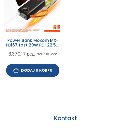
Power Bank Moxom MX-
PB167 fast 20W PD+22.5W
30000mAh 3A crni
3.370,17
рсд
~ sa PDV-om
DODAJ U KORPU
Kontakt