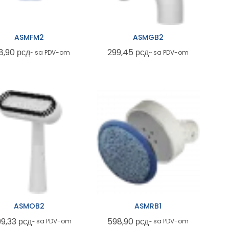
ASMFM2
ASMGB2
8,90
рсд
299,45
рсд
~ sa PDV-om
~ sa PDV-om
ASMOB2
ASMRB1
99,33
рсд
598,90
рсд
~ sa PDV-om
~ sa PDV-om