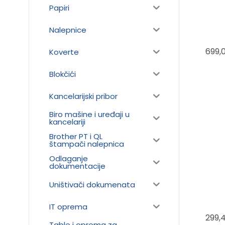
Papiri
Nalepnice
699,
Koverte
Blokčići
Kancelarijski pribor
Biro mašine i uređaji u
kancelariji
Brother PT i QL
štampači nalepnica
Odlaganje
dokumentacije
Uništivači dokumenata
IT oprema
299,
Table i oprema za