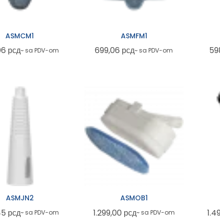
ASMCM1
ASMFM1
06
рсд
699,06
рсд
59
~ sa PDV-om
~ sa PDV-om
ASMJN2
ASMOB1
45
рсд
1.299,00
рсд
1.4
~ sa PDV-om
~ sa PDV-om