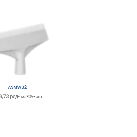
ASMWB2
8,73
рсд
~ sa PDV-om