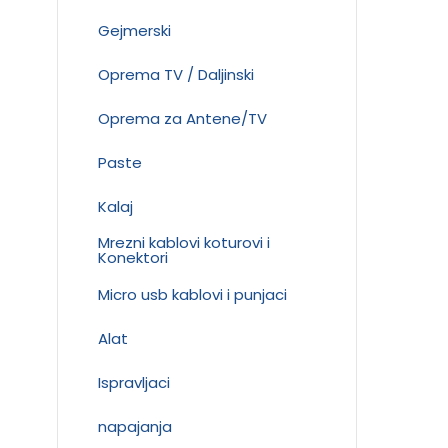
Gejmerski
Oprema TV / Daljinski
Oprema za Antene/TV
Paste
Kalaj
Mrezni kablovi koturovi i
Konektori
Micro usb kablovi i punjaci
Alat
Ispravljaci
napajanja