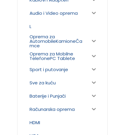
Audio i Video oprema
L
Oprema za
AutomobileKamioneČa
mce
Oprema za Mobilne
TelefonePC Tablete
Sport i putovanje
Sve za kuću
Baterije i Punjači
Računarska oprema
HDMI