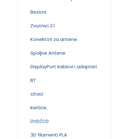
Bezicni
Zvucnici 2.1
Konektori za antene
Spoljne Antene
DisplayPort kablovi i adapteri
BT
citaci
kartice..
DVD/CD
3D filamenti PLA