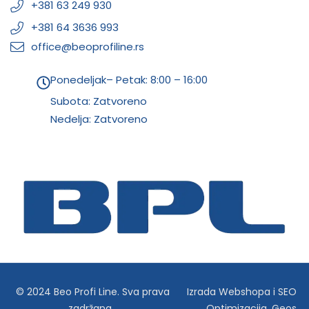
+381 63 249 930
+381 64 3636 993
office@beoprofiline.rs
Ponedeljak– Petak: 8:00 – 16:00
Subota: Zatvoreno
Nedelja: Zatvoreno
© 2024 Beo Profi Line. Sva prava
Izrada Webshopa
i
SEO
zadržana.
Optimizacija
,
Geos