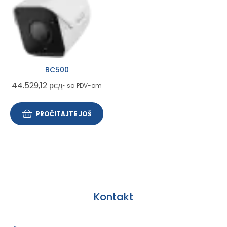
BC500
44.529,12
рсд
~ sa PDV-om
PROČITAJTE JOŠ
Kontakt