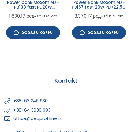
Power bank Moxom MX-
Power Bank Moxom MX-
PB138 fast PD20W
PB167 fast 20W PD+22.5W
QC22,5W 10000mAh
30000mAh 3A crni
1.630,17
рсд
3.370,17
рсд
~ sa PDV-om
~ sa PDV-om
DODAJ U KORPU
DODAJ U KORPU
Kontakt
+381 63 249 930
+381 64 3636 993
office@beoprofiline.rs