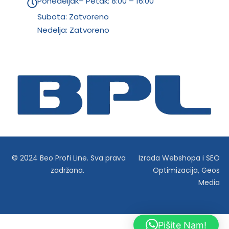
Ponedeljak– Petak: 8:00 – 16:00
Subota: Zatvoreno
Nedelja: Zatvoreno
© 2024 Beo Profi Line. Sva prava
Izrada Webshopa
i
SEO
zadržana.
Optimizacija
,
Geos
Media
Pišite Nam!