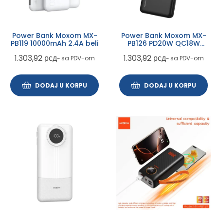
Power Bank Moxom MX-
Power Bank Moxom MX-
PB119 10000mAh 2.4A beli
PB126 PD20W QC18W
10000mAh SCP22.5W 2.4A
1.303,92
рсд
1.303,92
рсд
~ sa PDV-om
~ sa PDV-om
crni
DODAJ U KORPU
DODAJ U KORPU