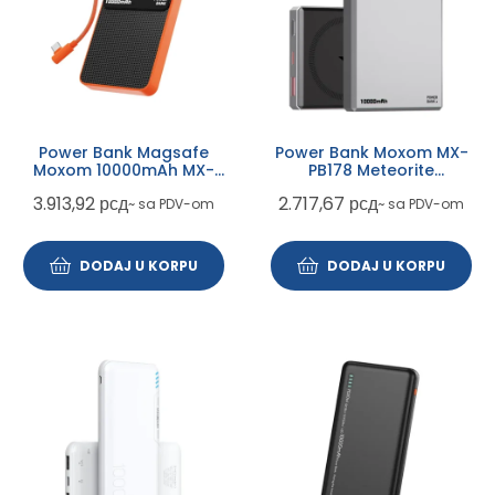
Power Bank Magsafe
Power Bank Moxom MX-
Moxom 10000mAh MX-
PB178 Meteorite
PB200 Fast 20W+wireless
QC22.5W+15W Magnetic
3.913,92
рсд
2.717,67
рсд
~ sa PDV-om
~ sa PDV-om
15W Type C-Type C
Fast 10000mAh
DODAJ U KORPU
DODAJ U KORPU