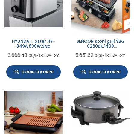
HYUNDAI Toster HY-
SENCOR stoni grill SBG
349A,800W,Siva
0260BK,1400
W,crna,uklonjiva ploca,4.2
3.666,43
рсд
5.651,62
рсд
~ sa PDV-om
~ sa PDV-om
kg
DODAJ U KORPU
DODAJ U KORPU