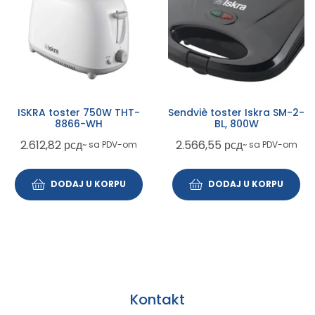
ISKRA toster 750W THT-
Sendviè toster Iskra SM-2-
8866-WH
BL, 800W
2.612,82
рсд
2.566,55
рсд
~ sa PDV-om
~ sa PDV-om
DODAJ U KORPU
DODAJ U KORPU
Kontakt