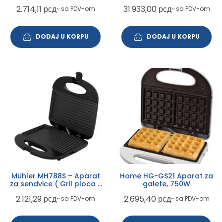
1500W, 43x44x48cm
2.714,11
рсд
31.933,00
рсд
~ sa PDV-om
~ sa PDV-om
DODAJ U KORPU
DODAJ U KORPU
Mühler MH788S – Aparat
Home HG-GS21 Aparat za
za sendvice ( Gril ploca )
galete, 750W
750W
2.121,29
рсд
2.695,40
рсд
~ sa PDV-om
~ sa PDV-om