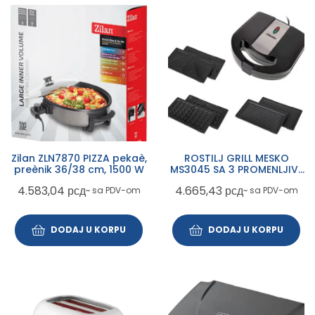
Zilan ZLN7870 PIZZA pekaè,
ROSTILJ GRILL MESKO
preènik 36/38 cm, 1500 W
MS3045 SA 3 PROMENLJIVE
PLOCE 1000W
4.583,04
рсд
4.665,43
рсд
~ sa PDV-om
~ sa PDV-om
DODAJ U KORPU
DODAJ U KORPU