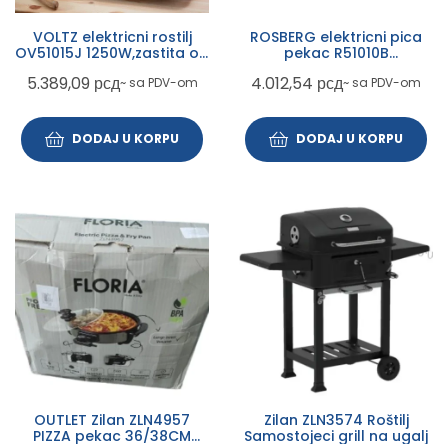
VOLTZ elektricni rostilj
ROSBERG elektricni pica
OV51015J 1250W,zastita od
pekac R51010B
pregrevanja,odvojiv
1500W,termostat
5.389,09
рсд
4.012,54
рсд
~ sa PDV-om
~ sa PDV-om
kabl,36 x 23 cm
DODAJ U KORPU
DODAJ U KORPU
OUTLET Zilan ZLN4957
Zilan ZLN3574 Roštilj
PIZZA pekac 36/38CM
Samostojeci grill na ugalj