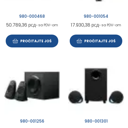
980-000468
980-001054
50.789,36
рсд
17.930,38
рсд
~ sa PDV-om
~ sa PDV-om
PROČITAJTE JOŠ
PROČITAJTE JOŠ
980-001256
980-001301