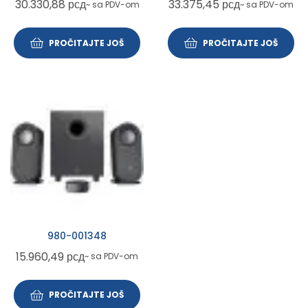
30.330,88
рсд
33.375,45
рсд
~ sa PDV-om
~ sa PDV-om
PROČITAJTE JOŠ
PROČITAJTE JOŠ
980-001348
15.960,49
рсд
~ sa PDV-om
PROČITAJTE JOŠ