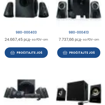
980-000403
980-000413
24.667,45
рсд
7.737,66
рсд
~ sa PDV-om
~ sa PDV-om
PROČITAJTE JOŠ
PROČITAJTE JOŠ