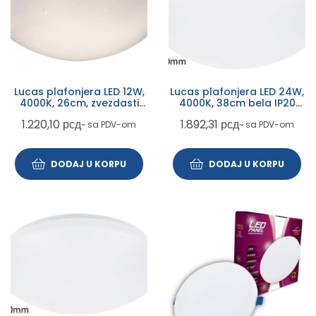
Lucas plafonjera LED 12W,
Lucas plafonjera LED 24W,
4000K, 26cm, zvezdasti
4000K, 38cm bela IP20
efekat IP20 (3936)
(3436)
1.220,10
рсд
1.892,31
рсд
~ sa PDV-om
~ sa PDV-om
DODAJ U KORPU
DODAJ U KORPU