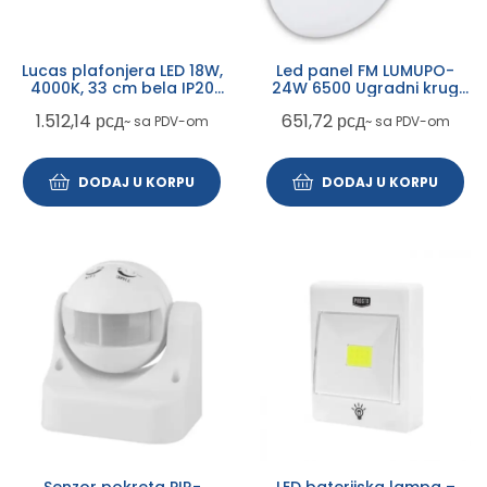
Lucas plafonjera LED 18W,
Led panel FM LUMUPO-
4000K, 33 cm bela IP20
24W 6500 Ugradni krug
(3435)
1531
1.512,14
рсд
651,72
рсд
~ sa PDV-om
~ sa PDV-om
DODAJ U KORPU
DODAJ U KORPU