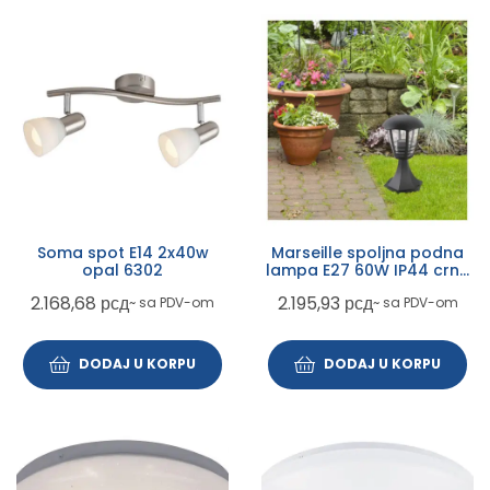
Soma spot E14 2x40w
Marseille spoljna podna
opal 6302
lampa E27 60W IP44 crna
(8619)
2.168,68
рсд
2.195,93
рсд
~ sa PDV-om
~ sa PDV-om
DODAJ U KORPU
DODAJ U KORPU