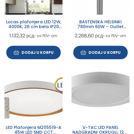
Lucas plafonjera LED 12W,
BASTENSKA HELSINKI
4000K, 26 cm bela IP20
780mm 60W – Outlet
(3434)
ostecena kutija, lampa
1.132,32
рсд
2.268,60
рсд
~ sa PDV-om
~ sa PDV-om
ispravna
DODAJ U KORPU
DODAJ U KORPU
LED Plafonjera M205519-A
V-TAC LED PANEL
45W LED SMD CCT
NADGRADNI OKRUGLI, 12W,