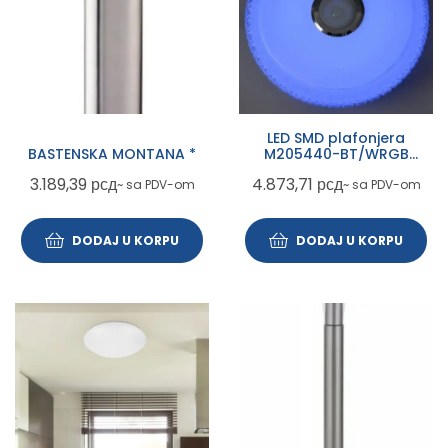
LED SMD plafonjera
BASTENSKA MONTANA *
M205440-BT/WRGB
2x24W 390mm sa
3.189,39
рсд
4.873,71
рсд
~ sa PDV-om
~ sa PDV-om
zvucnikom 5W, bluetooth,
Android/iOS APP iLink
DODAJ U KORPU
DODAJ U KORPU