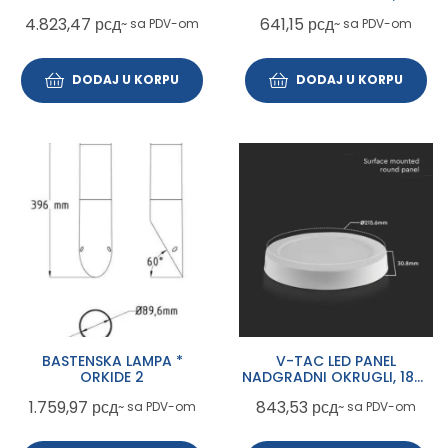
3000~6500K fi500mm sa
4000K, SKU 7874
4.823,47
рсд
641,15
рсд
~ sa PDV-om
~ sa PDV-om
daljinskim
DODAJ U KORPU
DODAJ U KORPU
BASTENSKA LAMPA *
V-TAC LED PANEL
ORKIDE 2
NADGRADNI OKRUGLI, 18W,
6500K, SKU-7878
1.759,97
рсд
843,53
рсд
~ sa PDV-om
~ sa PDV-om