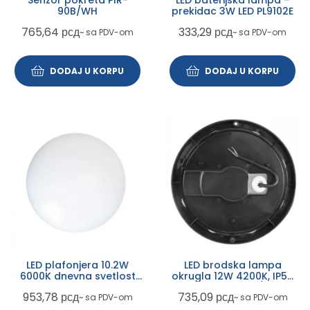
Senzor pokreta PIR-
LED baterijska lampa –
90B/WH
prekidac 3W LED PL9102E
765,64
рсд
333,29
рсд
~ sa PDV-om
~ sa PDV-om
DODAJ U KORPU
DODAJ U KORPU
LED plafonjera 10.2W
LED brodska lampa
6000K dnevna svetlost
okrugla 12W 4200K, IP54
207x80mm LPF01O-W-12
LBC5-170-CW/BK
953,78
рсд
735,09
рсд
~ sa PDV-om
~ sa PDV-om