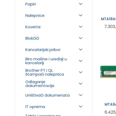
Papiri
Nalepnice
MTA18A
7.303
Koverte
Blokčići
Kancelarijski pribor
Biro mašine i uređaji u
kancelariji
Brother PT i QL
štampači nalepnica
Odlaganje
dokumentacije
Uništivači dokumenata
MTA9
IT oprema
6.425
Table i oprema za