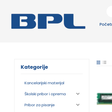
Počet
Kategorije
Kancelarijski materijal
Školski pribor i oprema
Pribor za pisanje