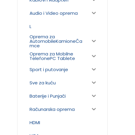
Audio i Video oprema
L
Oprema za
AutomobileKamioneČa
mce
Oprema za Mobilne
TelefonePC Tablete
Sport i putovanje
Sve za kuću
Baterije i Punjači
Računarska oprema
HDMI