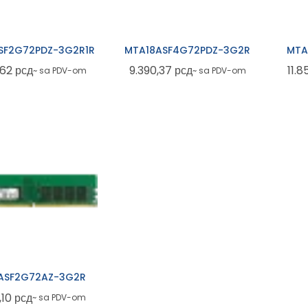
SF2G72PDZ-3G2R1R
MTA18ASF4G72PDZ-3G2R
MTA
,62
рсд
9.390,37
рсд
11.
~ sa PDV-om
~ sa PDV-om
ASF2G72AZ-3G2R
,10
рсд
~ sa PDV-om