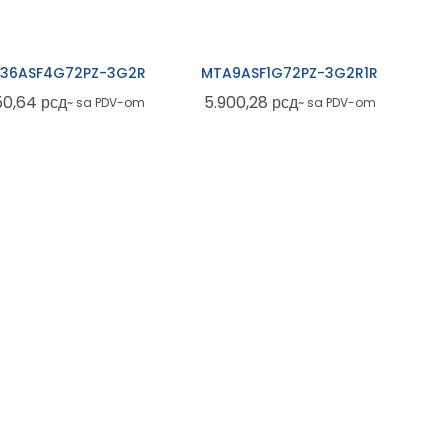
36ASF4G72PZ-3G2R
MTA9ASF1G72PZ-3G2R1R
850,64
рсд
5.900,28
рсд
~ sa PDV-om
~ sa PDV-om