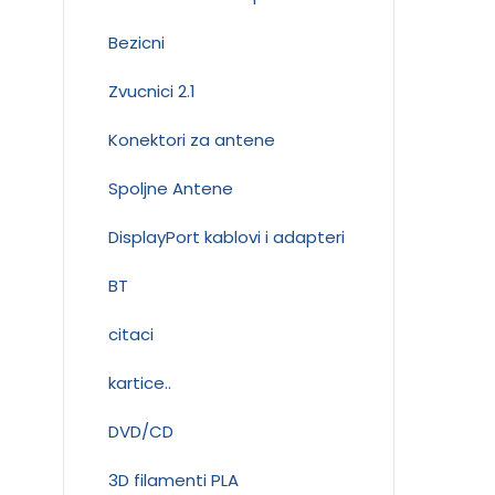
Bezicni
Zvucnici 2.1
Konektori za antene
Spoljne Antene
DisplayPort kablovi i adapteri
BT
citaci
kartice..
DVD/CD
3D filamenti PLA