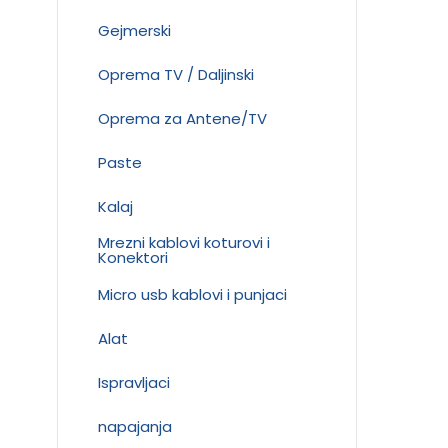
Gejmerski
Oprema TV / Daljinski
Oprema za Antene/TV
Paste
Kalaj
Mrezni kablovi koturovi i
Konektori
Micro usb kablovi i punjaci
Alat
Ispravljaci
napajanja