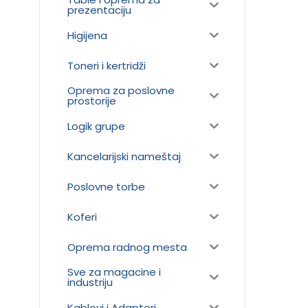
prezentaciju
Higijena
Toneri i kertridži
Oprema za poslovne
prostorije
Logik grupe
Kancelarijski nameštaj
Poslovne torbe
Koferi
Oprema radnog mesta
Sve za magacine i
industriju
Kablovi i Adapteri