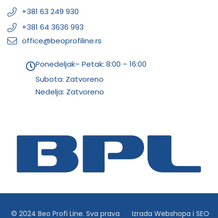
+381 63 249 930
+381 64 3636 993
office@beoprofiline.rs
Ponedeljak– Petak: 8:00 – 16:00
Subota: Zatvoreno
Nedelja: Zatvoreno
© 2024 Beo Profi Line. Sva prava
Izrada Webshopa
i
SEO