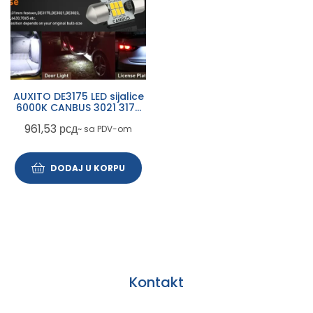
AUXITO DE3175 LED sijalice
6000K CANBUS 3021 3175
31mm-6P-BLACK-W2
961,53
рсд
~ sa PDV-om
DODAJ U KORPU
Kontakt