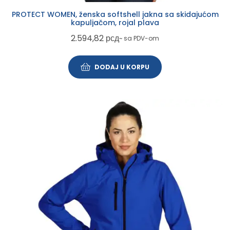
PROTECT WOMEN, ženska softshell jakna sa skidajućom
kapuljačom, rojal plava
2.594,82
рсд
~ sa PDV-om
DODAJ U KORPU