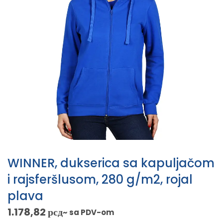
WINNER, dukserica sa kapuljačom
i rajsferšlusom, 280 g/m2, rojal
plava
1.178,82
рсд
~ sa PDV-om