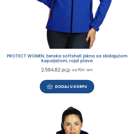
PROTECT WOMEN, ženska softshell jakna sa skidajućom
kapuljačom, rojal plava
2.594,82
рсд
~ sa PDV-om
DODAJ U KORPU