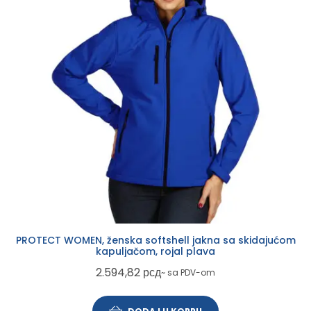
PROTECT WOMEN, ženska softshell jakna sa skidajućom
kapuljačom, rojal plava
2.594,82
рсд
~ sa PDV-om