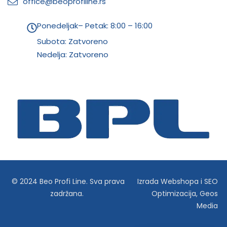
office@beoprofiline.rs
Ponedeljak– Petak: 8:00 – 16:00
Subota: Zatvoreno
Nedelja: Zatvoreno
© 2024 Beo Profi Line. Sva prava
Izrada Webshopa
i
SEO
zadržana.
Optimizacija
,
Geos
Media