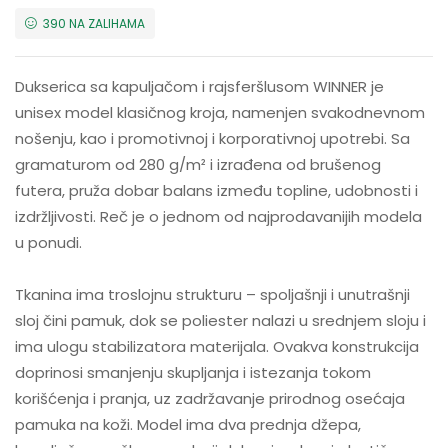
390 NA ZALIHAMA
Dukserica sa kapuljačom i rajsferšlusom WINNER je
unisex model klasičnog kroja, namenjen svakodnevnom
nošenju, kao i promotivnoj i korporativnoj upotrebi. Sa
gramaturom od 280 g/m² i izrađena od brušenog
futera, pruža dobar balans između topline, udobnosti i
izdržljivosti. Reč je o jednom od najprodavanijih modela
u ponudi.
Tkanina ima troslojnu strukturu – spoljašnji i unutrašnji
sloj čini pamuk, dok se poliester nalazi u srednjem sloju i
ima ulogu stabilizatora materijala. Ovakva konstrukcija
doprinosi smanjenju skupljanja i istezanja tokom
korišćenja i pranja, uz zadržavanje prirodnog osećaja
pamuka na koži. Model ima dva prednja džepa,