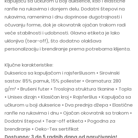
kapuljaču sa učkurom u boji dukserice, kao i elastične
ranfle na rukavima i donjem delu. Dodatni štepovi na
rukavima, ramenima i dnu doprinose dugotrajnosti i
očuvanju forme, dok je okovratnik ojačan trakom radi
veće stabilnosti i udobnosti. Glavna etiketa je lako
uklonjiva (tear-off), što dodatno olakšava
personalizaciju i brendiranje prema potrebama klijenta.
Ključne karakteristike:
Dukserica sa kapuljačom i rajsferšlusom • Sirovinski
sastav: 85% pamuk, 15% poliester • Gramatura: 280
g/m² • Brušeni futer • Troslojna struktura tkanine • Topla
• Unisex dizajn • Klasičan kroj • Rajsferšlus • Kapuljača sa
učkurom u boji dukserice • Dva prednja džepa • Elastične
ranfle na rukavima i dnu • Ojačan okovratnik sa trakom •
Dodatni štepovi • Tear-off etiketa • Pogodna za
brendiranje • Oeko-Tex sertifikat
Dostupno: 3 do 5 radnih dana od naručivanja!