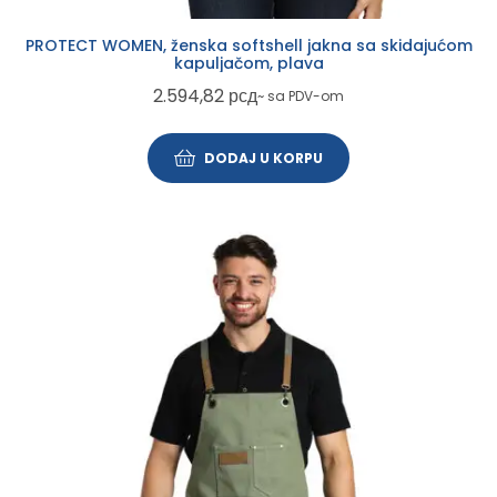
PROTECT WOMEN, ženska softshell jakna sa skidajućom
kapuljačom, plava
2.594,82
рсд
~ sa PDV-om
DODAJ U KORPU