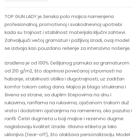
TOP GUN LADY je ženska polo majica namenjena
profesionalnoj, promotivnoj i svakodnevnoj upotrebi
kada su trajnost i stabilnost materijala ključni zahtevi.
Zahvaljujući većoj gramaturi i pažljivoj izradi, ovaj model
se izdvaja kao pouzdano rešenje za intenzivno nošenje.
Izrađena je od 100% češljanog pamuka sa gramaturom
od 210 g/m2, što doprinosi povećanoj otpornosti na
habanje, stabilnosti oblika i dugotrajnosti, uz zadržan
komfor tokom celog dana. Majica je blago strukirana i
šivena sa strane, sa duplim štepovima na dnu i
rukavima, ranflama na rukavima, ojačanom trakom duž
vrata i dodatnim ojačanjima na ramenima, oko pazuha i
ranfli. Četiri dugmeta u boji majice i rezervno dugme
naglašavaju kvalitet izrade. Glavna etiketa je lako
uklonjiva (tear-off), što olakšava personalizaciju. Model