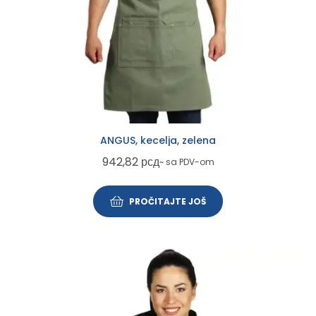
ANGUS, kecelja, zelena
942,82
рсд
~ sa PDV-om
PROČITAJTE JOŠ