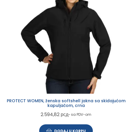
PROTECT WOMEN, ženska softshell jakna sa skidajućom
kapuljačom, crna
2.594,82
рсд
~ sa PDV-om
DODAJ U KORPU