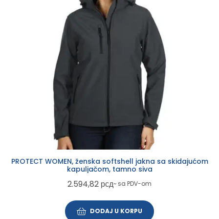
PROTECT WOMEN, ženska softshell jakna sa skidajućom
kapuljačom, tamno siva
2.594,82
рсд
~ sa PDV-om
DODAJ U KORPU