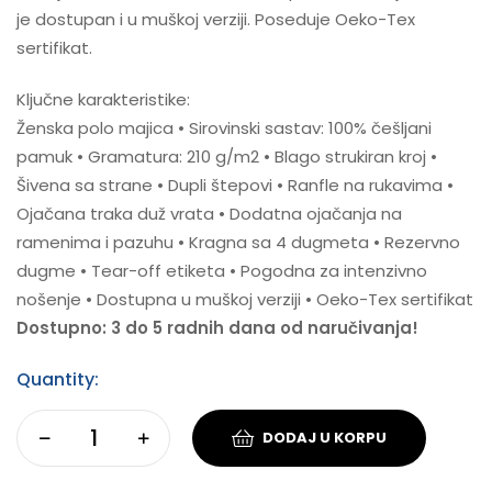
je dostupan i u muškoj verziji. Poseduje Oeko-Tex
sertifikat.
Ključne karakteristike:
Ženska polo majica • Sirovinski sastav: 100% češljani
pamuk • Gramatura: 210 g/m2 • Blago strukiran kroj •
Šivena sa strane • Dupli štepovi • Ranfle na rukavima •
Ojačana traka duž vrata • Dodatna ojačanja na
ramenima i pazuhu • Kragna sa 4 dugmeta • Rezervno
dugme • Tear-off etiketa • Pogodna za intenzivno
nošenje • Dostupna u muškoj verziji • Oeko-Tex sertifikat
Dostupno: 3 do 5 radnih dana od naručivanja!
Quantity:
DODAJ U KORPU