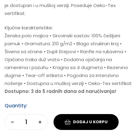
je dostupan i u muškoj verziji. Poseduje Oeko-Tex
sertifikat.
Ključne karakteristike:
Ženska polo majica • Sirovinski sastav: 100% češljani
pamuk • Gramatura: 210 g/m2 • Blago strukiran kroj •
Šivena sa strane • Dupli štepovi • Ranfle na rukavima •
Ojačana traka duž vrata • Dodatna ojačanja na
ramenima i pazuhu • Kragna sa 4 dugmeta • Rezervno
dugme • Tear-off etiketa • Pogodna za intenzivno
nošenje • Dostupna u muškoj verziji • Oeko-Tex sertifikat
Dostupno: 3 do 5 radnih dana od naručivanja!
Quantity:
DODAJ U KORPU