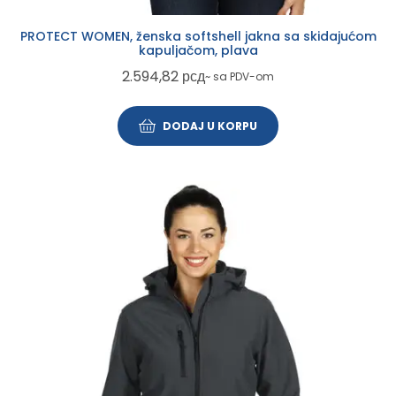
PROTECT WOMEN, ženska softshell jakna sa skidajućom
kapuljačom, plava
2.594,82
рсд
~ sa PDV-om
DODAJ U KORPU