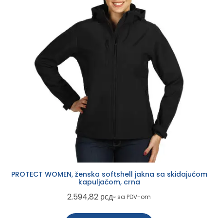
PROTECT WOMEN, ženska softshell jakna sa skidajućom
kapuljačom, crna
2.594,82
рсд
~ sa PDV-om