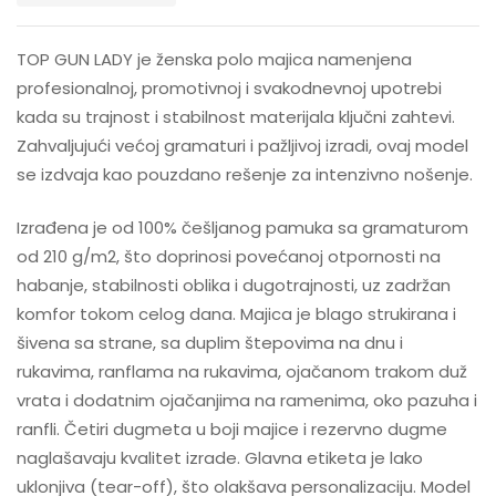
TOP GUN LADY je ženska polo majica namenjena
profesionalnoj, promotivnoj i svakodnevnoj upotrebi
kada su trajnost i stabilnost materijala ključni zahtevi.
Zahvaljujući većoj gramaturi i pažljivoj izradi, ovaj model
se izdvaja kao pouzdano rešenje za intenzivno nošenje.
Izrađena je od 100% češljanog pamuka sa gramaturom
od 210 g/m2, što doprinosi povećanoj otpornosti na
habanje, stabilnosti oblika i dugotrajnosti, uz zadržan
komfor tokom celog dana. Majica je blago strukirana i
šivena sa strane, sa duplim štepovima na dnu i
rukavima, ranflama na rukavima, ojačanom trakom duž
vrata i dodatnim ojačanjima na ramenima, oko pazuha i
ranfli. Četiri dugmeta u boji majice i rezervno dugme
naglašavaju kvalitet izrade. Glavna etiketa je lako
uklonjiva (tear-off), što olakšava personalizaciju. Model