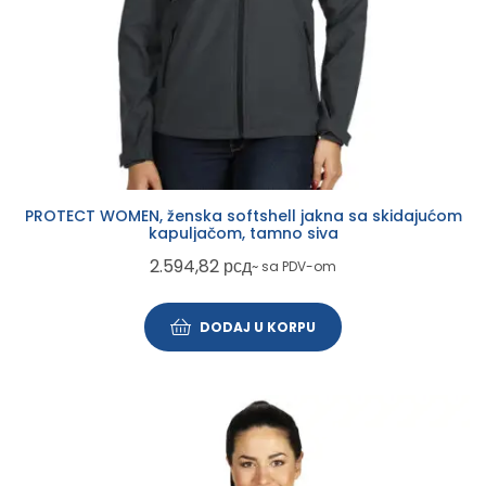
PROTECT WOMEN, ženska softshell jakna sa skidajućom
kapuljačom, tamno siva
2.594,82
рсд
~ sa PDV-om
DODAJ U KORPU