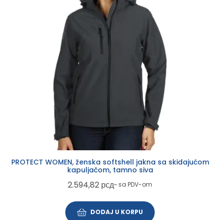
PROTECT WOMEN, ženska softshell jakna sa skidajućom
kapuljačom, tamno siva
2.594,82
рсд
~ sa PDV-om
DODAJ U KORPU