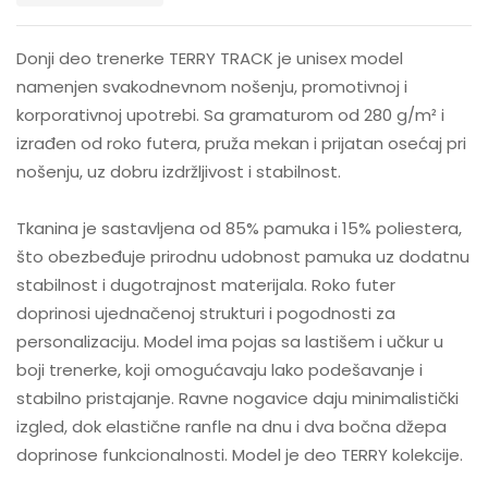
Donji deo trenerke TERRY TRACK je unisex model
namenjen svakodnevnom nošenju, promotivnoj i
korporativnoj upotrebi. Sa gramaturom od 280 g/m² i
izrađen od roko futera, pruža mekan i prijatan osećaj pri
nošenju, uz dobru izdržljivost i stabilnost.
Tkanina je sastavljena od 85% pamuka i 15% poliestera,
što obezbeđuje prirodnu udobnost pamuka uz dodatnu
stabilnost i dugotrajnost materijala. Roko futer
doprinosi ujednačenoj strukturi i pogodnosti za
personalizaciju. Model ima pojas sa lastišem i učkur u
boji trenerke, koji omogućavaju lako podešavanje i
stabilno pristajanje. Ravne nogavice daju minimalistički
izgled, dok elastične ranfle na dnu i dva bočna džepa
doprinose funkcionalnosti. Model je deo TERRY kolekcije.