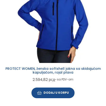
PROTECT WOMEN, ženska softshell jakna sa skidajućom
kapuljačom, rojal plava
2.594,82
рсд
~ sa PDV-om
DODAJ U KORPU