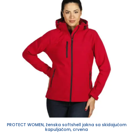
PROTECT WOMEN, ženska softshell jakna sa skidajućom
kapuljačom, crvena