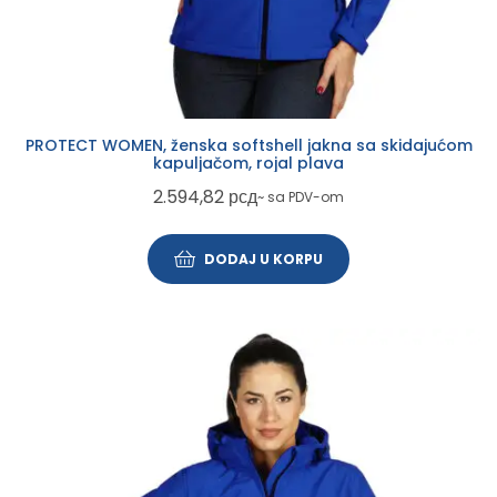
PROTECT WOMEN, ženska softshell jakna sa skidajućom
kapuljačom, rojal plava
2.594,82
рсд
~ sa PDV-om
DODAJ U KORPU