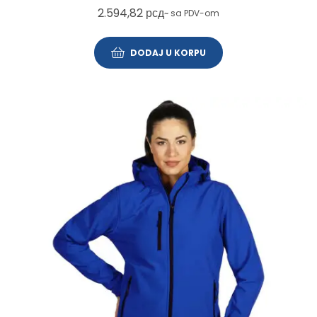
2.594,82
рсд
~ sa PDV-om
DODAJ U KORPU