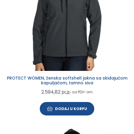
PROTECT WOMEN, ženska softshell jakna sa skidajućom
kapuljačom, tamno siva
2.594,82
рсд
~ sa PDV-om
DODAJ U KORPU