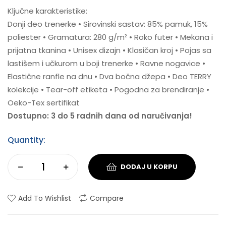
Ključne karakteristike:
Donji deo trenerke • Sirovinski sastav: 85% pamuk, 15%
poliester • Gramatura: 280 g/m² • Roko futer • Mekana i
prijatna tkanina • Unisex dizajn • Klasičan kroj • Pojas sa
lastišem i učkurom u boji trenerke • Ravne nogavice •
Elastične ranfle na dnu • Dva bočna džepa • Deo TERRY
kolekcije • Tear-off etiketa • Pogodna za brendiranje •
Oeko-Tex sertifikat
Dostupno: 3 do 5 radnih dana od naručivanja!
Quantity:
DODAJ U KORPU
Add To Wishlist
Compare