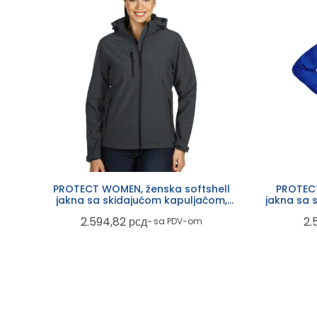
PROTECT WOMEN, ženska softshell
PROTECT
jakna sa skidajućom kapuljačom,
jakna sa 
tamno siva
2.594,82
рсд
2.
~ sa PDV-om