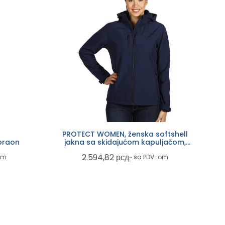
PROTECT WOMEN, ženska softshell
 braon
jakna sa skidajućom kapuljačom,
plava
2.594,82
рсд
om
~ sa PDV-om