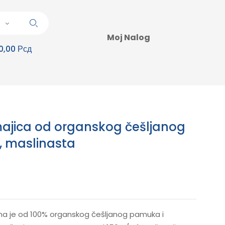
Moj Nalog
0,00 Рсд
majica od organskog češljanog
 maslinasta
ena je od 100% organskog češljanog pamuka i