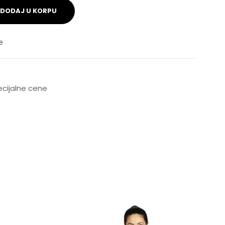
DODAJ U KORPU
e
pecijalne cene