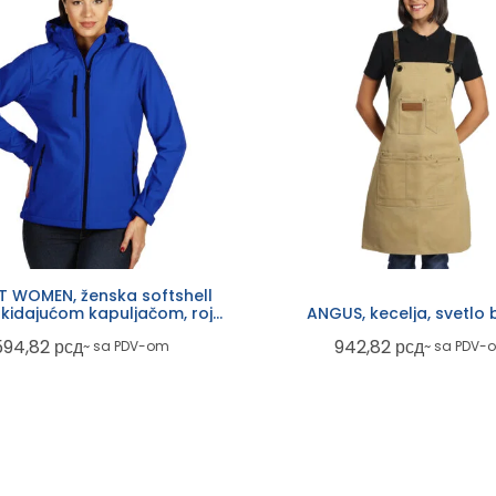
 WOMEN, ženska softshell
skidajućom kapuljačom, rojal
ANGUS, kecelja, svetlo
plava
594,82
рсд
942,82
рсд
~ sa PDV-om
~ sa PDV-