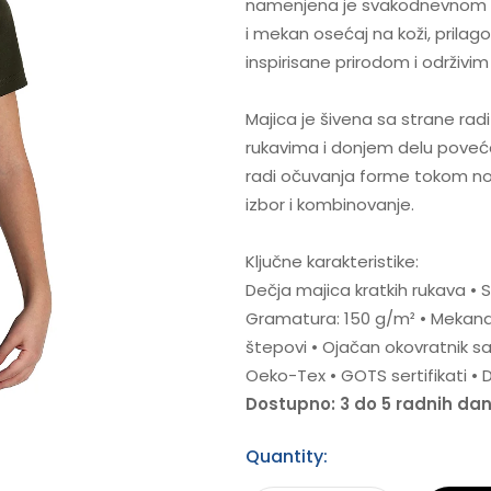
namenjena je svakodnevnom n
i mekan osećaj na koži, prila
inspirisane prirodom i održivim
Majica je šivena sa strane radi 
rukavima i donjem delu povećav
radi očuvanja forme tokom noš
izbor i kombinovanje.
Ključne karakteristike:
Dečja majica kratkih rukava • S
Gramatura: 150 g/m² • Mekana i
štepovi • Ojačan okovratnik sa
Oeko-Tex • GOTS sertifikati • D
Dostupno: 3 do 5 radnih da
Quantity: