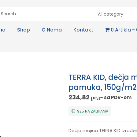
All category
na
Shop
O Nama
Kontakt
0 Artikla
TERRA KID, dečja 
pamuka, 150g/m2,
234,82
рсд
~ sa PDV-om
925 NA ZALIHAMA
Dečja majica TERRA KID izrađ