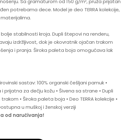
ošenju. Sa gramaturom od 150 g/m², pruža prijatan
gođen potrebama dece. Model je deo TERRA kolekcije,
 materijalima.
bolje stabilnosti kroja. Dupli štepovi na renderu,
aju izdržljivost, dok je okovratnik ojačan trakom
enja i pranja. Široka paleta boja omogućava lak
irovinski sastav: 100% organski češljani pamuk •
 prijatna za dečju kožu • Šivena sa strane • Dupli
 trakom • Široka paleta boja • Deo TERRA kolekcije •
ostupna u muškoj i ženskoj verziji
na od naručivanja!