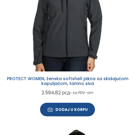
PROTECT WOMEN, ženska softshell jakna sa skidajućom
kapuljačom, tamno siva
2.594,82
рсд
~ sa PDV-om
DODAJ U KORPU