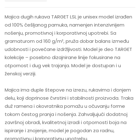
Majica dugih rukava TARGET LSL je unisex model izrađen
od 100% češljanog pamuka, namenjen intenzivnijem
nošenju, promotivnoj i korporativnoj upotrebi. Sa
gramaturom od 160 g/m², pruža dobar balans između
udobnosti i povećane izdržljivosti. Model je deo TARGET
kolekcije – posebno dizajnirane linije fokusirane na
otpornost i dug vek trajanja. Model je dostupan i u
ženskoj verziji.
Majica ima duple štepove na izrezu, rukavima i donjem
delu, koji doprinose čvrstini i stabilnosti proizvoda. Traka
duž ramena i okovratnika pomažu u očuvanju forme
tokom čestog pranja i nošenja. Zahvaljujući dodatnoj
završnoj obradi, kvalitetnoj izradi i otpornosti boja na
ispiranje i znojenje, model je pogodan za radnu,
promotivnu i korporativnu upotrebu.