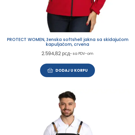
PROTECT WOMEN, ženska softshell jakna sa skidajućom
kapuljačom, crvena
2.594,82
рсд
~ sa PDV-om
DODAJ U KORPU