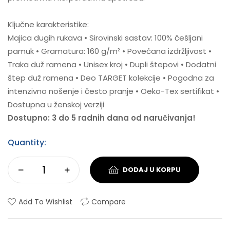
Ključne karakteristike:
Majica dugih rukava • Sirovinski sastav: 100% češljani
pamuk • Gramatura: 160 g/m² • Povećana izdržljivost •
Traka duž ramena • Unisex kroj • Dupli štepovi • Dodatni
štep duž ramena • Deo TARGET kolekcije • Pogodna za
intenzivno nošenje i često pranje • Oeko-Tex sertifikat •
Dostupna u ženskoj verziji
Dostupno: 3 do 5 radnih dana od naručivanja!
Quantity:
DODAJ U KORPU
Add To Wishlist
Compare