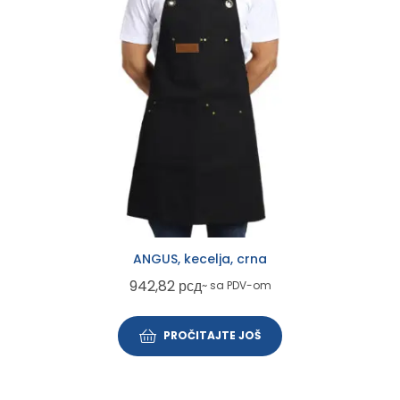
ANGUS, kecelja, crna
942,82
рсд
~ sa PDV-om
PROČITAJTE JOŠ