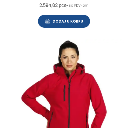
2.594,82
рсд
~ sa PDV-om
DODAJ U KORPU