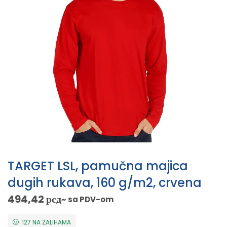
TARGET LSL, pamučna majica
dugih rukava, 160 g/m2, crvena
494,42
рсд
~ sa PDV-om
127 NA ZALIHAMA