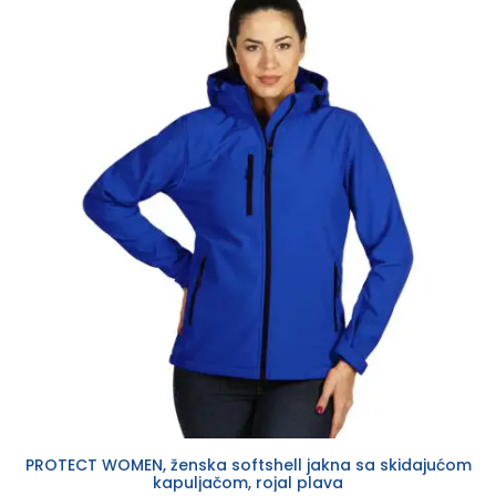
PROTECT WOMEN, ženska softshell jakna sa skidajućom
kapuljačom, rojal plava