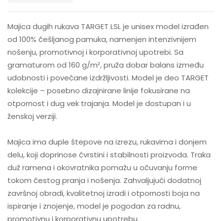
Majica dugih rukava TARGET LSL je unisex model izrađen
od 100% češljanog pamuka, namenjen intenzivnijem
nošenju, promotivnoj i korporativnoj upotrebi. Sa
gramaturom od 160 g/m², pruža dobar balans između
udobnosti i povećane izdržljivosti. Model je deo TARGET
kolekcije – posebno dizajnirane linije fokusirane na
otpornost i dug vek trajanja. Model je dostupan i u
ženskoj verziji.
Majica ima duple štepove na izrezu, rukavima i donjem
delu, koji doprinose čvrstini i stabilnosti proizvoda. Traka
duž ramena i okovratnika pomažu u očuvanju forme
tokom čestog pranja i nošenja. Zahvaljujući dodatnoj
završnoj obradi, kvalitetnoj izradi i otpornosti boja na
ispiranje i znojenje, model je pogodan za radnu,
promotivnu i korporativnu upotrebu.