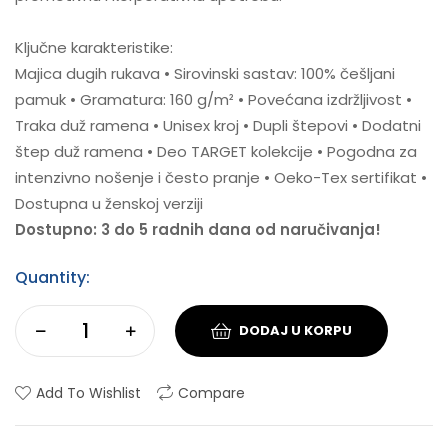
Ključne karakteristike:
Majica dugih rukava • Sirovinski sastav: 100% češljani
pamuk • Gramatura: 160 g/m² • Povećana izdržljivost •
Traka duž ramena • Unisex kroj • Dupli štepovi • Dodatni
štep duž ramena • Deo TARGET kolekcije • Pogodna za
intenzivno nošenje i često pranje • Oeko-Tex sertifikat •
Dostupna u ženskoj verziji
Dostupno: 3 do 5 radnih dana od naručivanja!
Quantity:
DODAJ U KORPU
Add To Wishlist
Compare