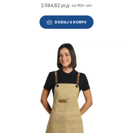
2.594,82
рсд
~ sa PDV-om
DODAJ U KORPU