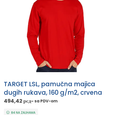
TARGET LSL, pamučna majica
dugih rukava, 160 g/m2, crvena
494,42
рсд
~ sa PDV-om
84 NA ZALIHAMA