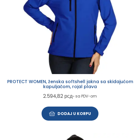
PROTECT WOMEN, ženska softshell jakna sa skidajućom
kapuljačom, rojal plava
2.594,82
рсд
~ sa PDV-om
DODAJ U KORPU