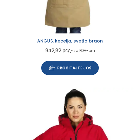
ANGUS, kecelja, svetlo braon
942,82
рсд
~ sa PDV-om
PROČITAJTE JOŠ