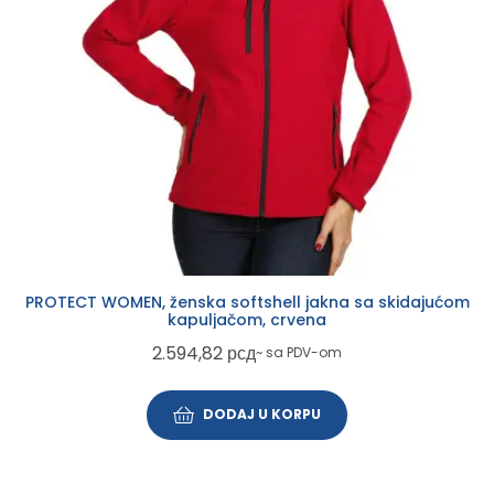
PROTECT WOMEN, ženska softshell jakna sa skidajućom
kapuljačom, crvena
2.594,82
рсд
~ sa PDV-om
DODAJ U KORPU