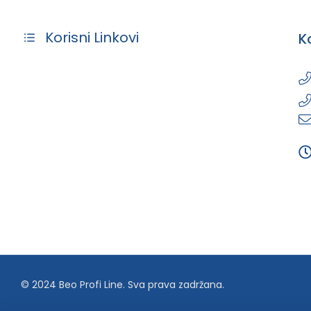
Korisni Linkovi
K
© 2024 Beo Profi Line. Sva prava zadržana.