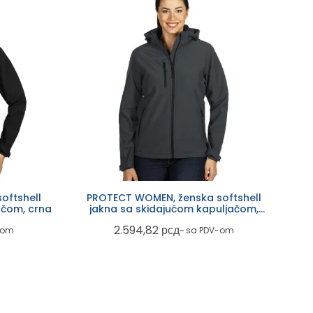
oftshell
PROTECT WOMEN, ženska softshell
ačom, crna
jakna sa skidajućom kapuljačom,
tamno siva
2.594,82
рсд
-om
~ sa PDV-om