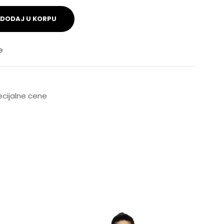
DODAJ U KORPU
e
pecijalne cene