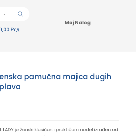
Moj Nalog
0,00 Рсд
 ženska pamučna majica dugih
 plava
 LADY je ženski klasičan i praktičan model izrađen od