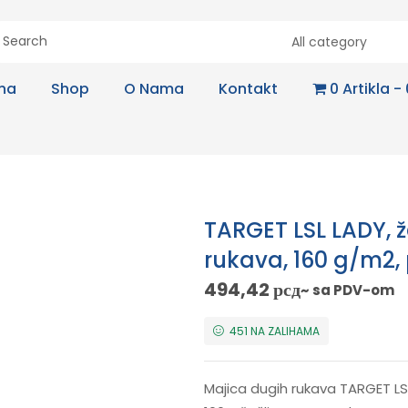
All category
na
Shop
O Nama
Kontakt
0 Artikla
TARGET LSL LADY,
rukava, 160 g/m2,
494,42
рсд
~ sa PDV-om
451 NA ZALIHAMA
Majica dugih rukava TARGET LSL