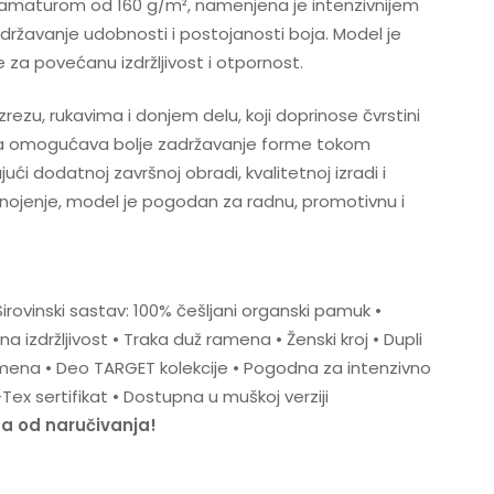
amaturom od 160 g/m², namenjena je intenzivnijem
državanje udobnosti i postojanosti boja. Model je
e za povećanu izdržljivost i otpornost.
rezu, rukavima i donjem delu, koji doprinose čvrstini
na omogućava bolje zadržavanje forme tokom
ći dodatnoj završnoj obradi, kvalitetnoj izradi i
 znojenje, model je pogodan za radnu, promotivnu i
irovinski sastav: 100% češljani organski pamuk •
 izdržljivost • Traka duž ramena • Ženski kroj • Dupli
mena • Deo TARGET kolekcije • Pogodna za intenzivno
Tex sertifikat • Dostupna u muškoj verziji
na od naručivanja!