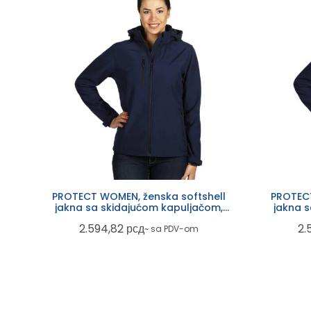
PROTECT WOMEN, ženska softshell
PROTECT
jakna sa skidajućom kapuljačom,
jakna 
plava
2.594,82
рсд
2.
~ sa PDV-om