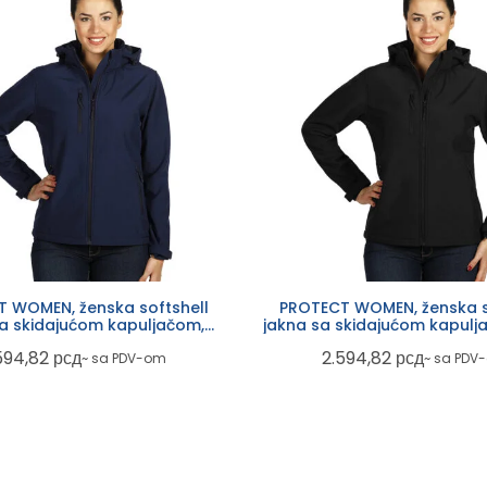
 WOMEN, ženska softshell
PROTECT WOMEN, ženska s
sa skidajućom kapuljačom,
jakna sa skidajućom kapulj
plava
594,82
рсд
2.594,82
рсд
~ sa PDV-om
~ sa PDV