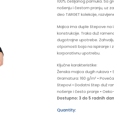
100% češljanog pamuka. Sa gr
nošenju i čestom pranju, uz za
deo TARGET kolekcije, razvijen
Majica ima duple štepove na iz
konstrukcije. Traka duž rame
dugotrajne upotrebe. Zahvaljuju
otpornosti boja na ispiranje i
korporativnu upotrebu.
Ključne karakteristike:
Ženska majica dugih rukava • S
Gramatura: 160 g/m² • Povećana
štepovi • Dodatni štep duž ra
nošenje i često pranje • Oeko-
Dostupno: 3 do 5 radnih da
Quantity: