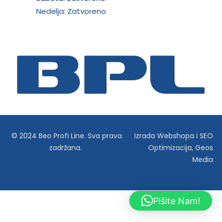
Nedelja: Zatvoreno
© 2024 Beo Profi Line. Sva prava
Izrada Webshopa
i
SEO
zadržana.
Optimizacija
,
Geos
Media
Pišite Nam!