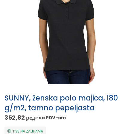
SUNNY, ženska polo majica, 180
g/m2, tamno pepeljasta
352,82
рсд
~ sa PDV-om
1133 NA ZALIHAMA