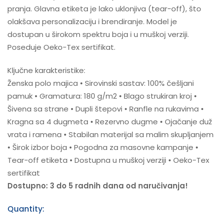
pranja. Glavna etiketa je lako uklonjiva (tear-off), što
olakšava personalizaciju i brendiranje. Model je
dostupan u širokom spektru boja i u muškoj verziji.
Poseduje Oeko-Tex sertifikat.
Ključne karakteristike:
Ženska polo majica • Sirovinski sastav: 100% češljani
pamuk • Gramatura: 180 g/m2 • Blago strukiran kroj •
Šivena sa strane • Dupli štepovi • Ranfle na rukavima •
Kragna sa 4 dugmeta • Rezervno dugme • Ojačanje duž
vrata i ramena • Stabilan materijal sa malim skupljanjem
• Širok izbor boja • Pogodna za masovne kampanje •
Tear-off etiketa • Dostupna u muškoj verziji • Oeko-Tex
sertifikat
Dostupno: 3 do 5 radnih dana od naručivanja!
Quantity: