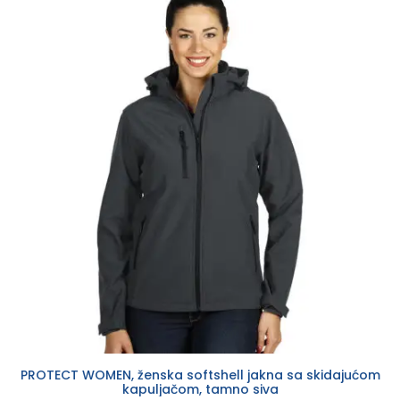
PROTECT WOMEN, ženska softshell jakna sa skidajućom
kapuljačom, tamno siva