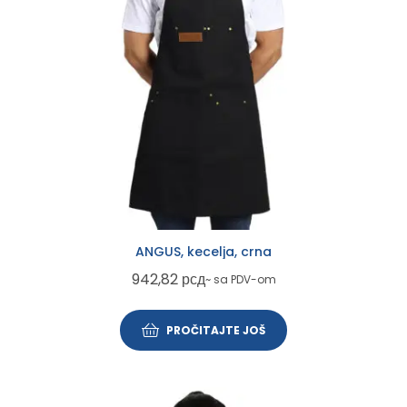
ANGUS, kecelja, crna
942,82
рсд
~ sa PDV-om
PROČITAJTE JOŠ