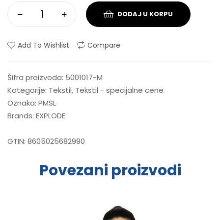
DODAJ U KORPU
Add To Wishlist
Compare
Šifra proizvoda:
5001017-M
Kategorije:
Tekstil
,
Tekstil - specijalne cene
Oznaka:
PMSL
Brands:
EXPLODE
GTIN:
8605025682990
Povezani proizvodi