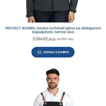
PROTECT WOMEN, ženska softshell jakna sa skidajućom
kapuljačom, tamno siva
2.594,82
рсд
~ sa PDV-om
DODAJ U KORPU