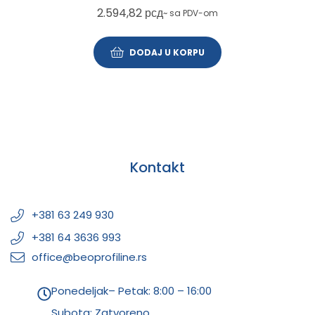
2.594,82
рсд
~ sa PDV-om
DODAJ U KORPU
Kontakt
+381 63 249 930
+381 64 3636 993
office@beoprofiline.rs
Ponedeljak– Petak: 8:00 – 16:00
Subota: Zatvoreno