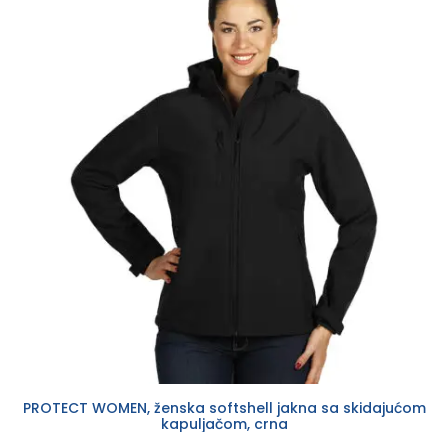
PROTECT WOMEN, ženska softshell jakna sa skidajućom
kapuljačom, crna