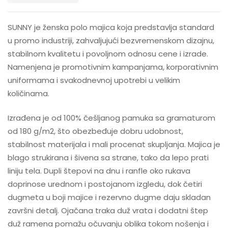
SUNNY je ženska polo majica koja predstavlja standard
u promo industriji, zahvaljujući bezvremenskom dizajnu,
stabilnom kvalitetu i povoljnom odnosu cene i izrade.
Namenjena je promotivnim kampanjama, korporativnim
uniformama i svakodnevnoj upotrebi u velikim
količinama.
Izrađena je od 100% češljanog pamuka sa gramaturom
od 180 g/m2, što obezbeđuje dobru udobnost,
stabilnost materijala i mali procenat skupljanja. Majica je
blago strukirana i šivena sa strane, tako da lepo prati
liniju tela. Dupli štepovi na dnu i ranfle oko rukava
doprinose urednom i postojanom izgledu, dok četiri
dugmeta u boji majice i rezervno dugme daju skladan
završni detalj. Ojačana traka duž vrata i dodatni štep
duž ramena pomažu očuvanju oblika tokom nošenja i