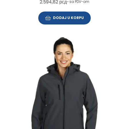
2.594,82
рсд
~ sa PDV-om
DODAJ U KORPU