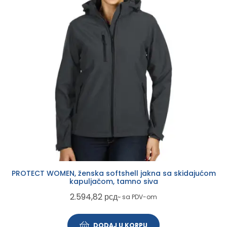
PROTECT WOMEN, ženska softshell jakna sa skidajućom
kapuljačom, tamno siva
2.594,82
рсд
~ sa PDV-om
DODAJ U KORPU