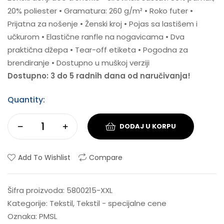
20% poliester • Gramatura: 260 g/m² • Roko futer •
Prijatna za nošenje • Ženski kroj • Pojas sa lastišem i
učkurom • Elastične ranfle na nogavicama • Dva
praktična džepa • Tear-off etiketa • Pogodna za
brendiranje • Dostupno u muškoj verziji
Dostupno: 3 do 5 radnih dana od naručivanja!
Quantity:
DODAJ U KORPU
Add To Wishlist
Compare
Šifra proizvoda:
5800215-XXL
Kategorije:
Tekstil
,
Tekstil - specijalne cene
Oznaka:
PMSL