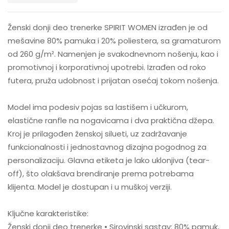
Ženski donji deo trenerke SPIRIT WOMEN izrađen je od
mešavine 80% pamuka i 20% poliestera, sa gramaturom
od 260 g/m². Namenjen je svakodnevnom nošenju, kao i
promotivnoj i korporativnoj upotrebi. Izrađen od roko
futera, pruža udobnost i prijatan osećaj tokom nošenja.
Model ima podesiv pojas sa lastišem i učkurom,
elastične ranfle na nogavicama i dva praktična džepa.
Kroj je prilagođen ženskoj silueti, uz zadržavanje
funkcionalnosti i jednostavnog dizajna pogodnog za
personalizaciju. Glavna etiketa je lako uklonjiva (tear-
off), što olakšava brendiranje prema potrebama
klijenta. Model je dostupan i u muškoj verziji.
Ključne karakteristike:
Ženski donji deo trenerke • Sirovinski sastav: 80% pamuk,