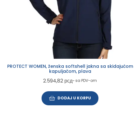
PROTECT WOMEN, ženska softshell jakna sa skidajućom
kapuljačom, plava
2.594,82
рсд
~ sa PDV-om
DODAJ U KORPU