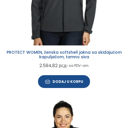
PROTECT WOMEN, ženska softshell jakna sa skidajućom
kapuljačom, tamno siva
2.594,82
рсд
~ sa PDV-om
DODAJ U KORPU