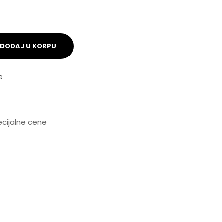
DODAJ U KORPU
e
pecijalne cene