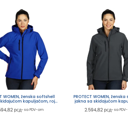
 WOMEN, ženska softshell
PROTECT WOMEN, ženska s
skidajućom kapuljačom, rojal
jakna sa skidajućom kapu
plava
tamno siva
594,82
рсд
2.594,82
рсд
~ sa PDV-om
~ sa PDV