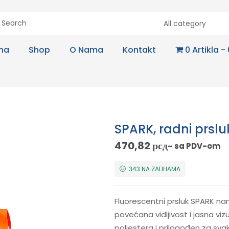
All category
na
Shop
O Nama
Kontakt
0 Artikla
SPARK, radni prsl
470,82
рсд
~ sa PDV-om
343 NA ZALIHAMA
Fluorescentni prsluk SPARK na
povećana vidljivost i jasna vizu
poliestera i prilagođen za sv