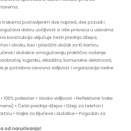
htevima.
im trakama postavljenim dve napred, dve pozadi i
gućava dobru uočljivost iz više pravaca u uslovima
lna konstrukcija uključuje četiri prednja džepa,
on i olovku, kao i plastični uložak za ID karticu.
jučeve i slušalice omogućavaju praktično nošenje
obraćaj, logistiku, skladišta, komunalne delatnosti,
 je potrebna osnovna vidljivost i organizacija radne
• 100% poliester • Visoka vidljivost • Reflektivne trake
amena) • Četiri prednja džepa • Džep za telefon i
karticu • Gajke za ključeve i slušalice • Pogodan za
na od naručivanja!