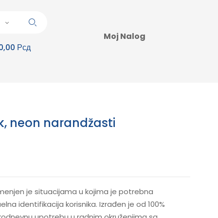
Moj Nalog
0,00 Рсд
uk, neon narandžasti
menjen je situacijama u kojima je potrebna
elna identifikacija korisnika. Izrađen je od 100%
akodnevnu upotrebu u radnim okruženjima sa