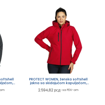
oftshell
PROTECT WOMEN, ženska softshell
ljačom,
jakna sa skidajućom kapuljačom,
crvena
2.594,82
рсд
-om
~ sa PDV-om