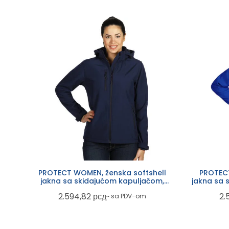
PROTECT WOMEN, ženska softshell
PROTECT
jakna sa skidajućom kapuljačom,
jakna sa 
plava
2.594,82
рсд
2.
~ sa PDV-om