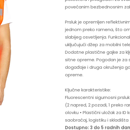
povećanim bezbednosnim za
Prsluk je opremljen reflektivn
jednom preko ramena, što omo
slabijeg osvetljenja. Funkciona
uključujući džep za mobilni telef
Dodatne plastične gajke za kl
sitne opreme. Pogodan je za sa
događaje i druga okruženja gde
opreme.
Ključne karakteristike:
Fluorescentni sigurnosni prsluk 
(2 napred, 2 pozadi, 1 preko r
olovku • Plastični uložak za ID 
saobraćaj, logistiku i skladišta
Dostupno: 3 do 5 radnih da