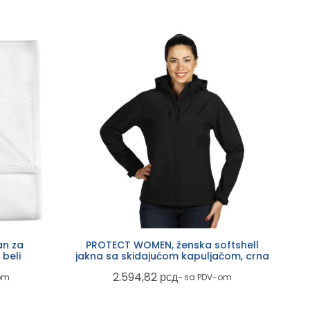
an za
PROTECT WOMEN, ženska softshell
 beli
jakna sa skidajućom kapuljačom, crna
2.594,82
рсд
om
~ sa PDV-om