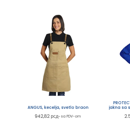
PROTECT
ANGUS, kecelja, svetlo braon
jakna sa 
942,82
рсд
2.
~ sa PDV-om