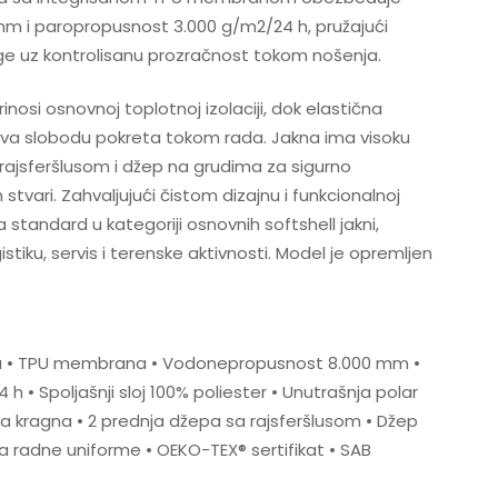
 i paropropusnost 3.000 g/m2/24 h, pružajući
age uz kontrolisanu prozračnost tokom nošenja.
nosi osnovnoj toplotnoj izolaciji, dok elastična
va slobodu pokreta tokom rada. Jakna ima visoku
rajsferšlusom i džep na grudima za sigurno
 stvari. Zahvaljujući čistom dizajnu i funkcionalnoj
a standard u kategoriji osnovnih softshell jakni,
tiku, servis i terenske aktivnosti. Model je opremljen
cija • TPU membrana • Vodonepropusnost 8.000 mm •
 • Spoljašnji sloj 100% poliester • Unutrašnja polar
ka kragna • 2 prednja džepa sa rajsferšlusom • Džep
a radne uniforme • OEKO-TEX® sertifikat • SAB