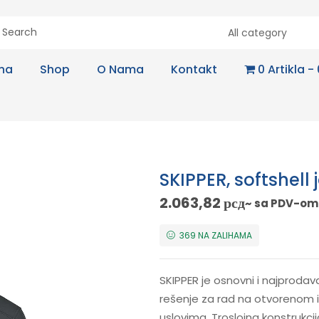
All category
na
Shop
O Nama
Kontakt
0 Artikla
SKIPPER, softshell
2.063,82
рсд
~ sa PDV-om
369 NA ZALIHAMA
SKIPPER je osnovni i najprodav
rešenje za rad na otvorenom 
uslovima. Troslojna konstru