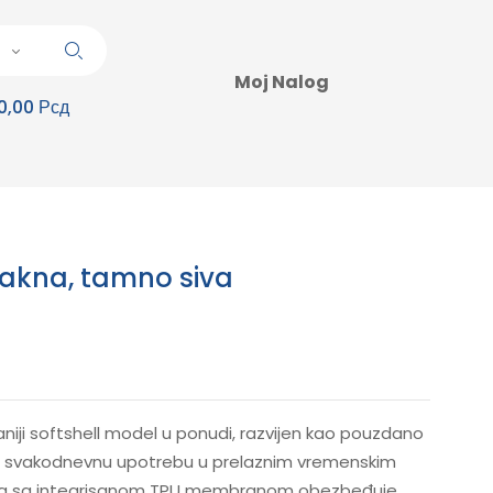
Moj Nalog
0,00 Рсд
 jakna, tamno siva
aniji softshell model u ponudi, razvijen kao pouzdano
i svakodnevnu upotrebu u prelaznim vremenskim
kcija sa integrisanom TPU membranom obezbeđuje