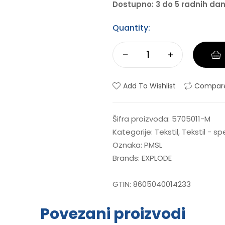
Dostupno: 3 do 5 radnih da
Quantity:
Add To Wishlist
Compar
Šifra proizvoda:
5705011-M
Kategorije:
Tekstil
,
Tekstil - s
Oznaka:
PMSL
Brands:
EXPLODE
GTIN:
8605040014233
Povezani proizvodi