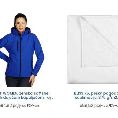
 WOMEN, ženska softshell
BLISS 75, peškir pogod
skidajućom kapuljačom, rojal
sublimaciju, 370 g/m2,
plava
594,82
рсд
588,82
рсд
~ sa PDV-om
~ sa PDV-