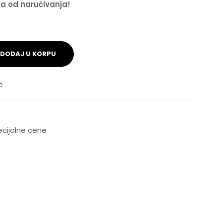
na od naručivanja!
DODAJ U KORPU
e
pecijalne cene