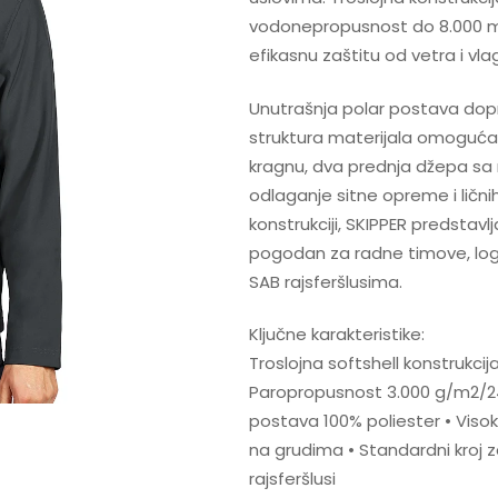
vodonepropusnost do 8.000 mm
efikasnu zaštitu od vetra i vl
Unutrašnja polar postava dopri
struktura materijala omoguća
kragnu, dva prednja džepa sa 
odlaganje sitne opreme i ličnih
konstrukciji, SKIPPER predstavlj
pogodan za radne timove, logis
SAB rajsferšlusima.
Ključne karakteristike:
Troslojna softshell konstruk
Paropropusnost 3.000 g/m2/24 h
postava 100% poliester • Viso
na grudima • Standardni kroj z
rajsferšlusi