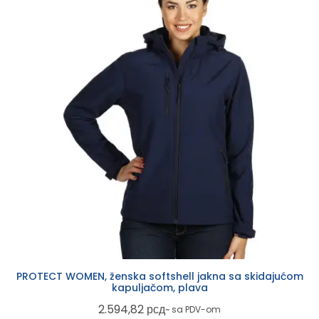
PROTECT WOMEN, ženska softshell jakna sa skidajućom
kapuljačom, plava
2.594,82
рсд
~ sa PDV-om