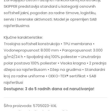
SKIPPER predstavlja standard u kategoriji osnovnih
softshell jakni, pogodan za radne timove, logistiku,
servis i terenske aktivnosti. Model je opremljen SAB
rajsferšlusima.
Ključne karakteristike:
Troslojna softshell konstrukcija • TPU membrana •
Vodonepropusnost 8.000 mm • Paropropusnost 3.000
g/m2/24 h • Spoljašnji sloj 100% poliester • Unutrašnja
polar postava 100% poliester • Visoka kragna • 2 prednja
džepa sa rajsferšlusom • Džep na grudima • Standardni
kroj za radne uniforme • OEKO-TEX® sertifikat • SAB
rajsferšlusi
Dostupno: 3 do 5 radnih dana od naručivanja!
Šifra proizvoda:
5705023-XXL