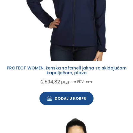
PROTECT WOMEN, ženska softshell jakna sa skidajućom
kapuljačom, plava
2.594,82
рсд
~ sa PDV-om
DODAJ U KORPU