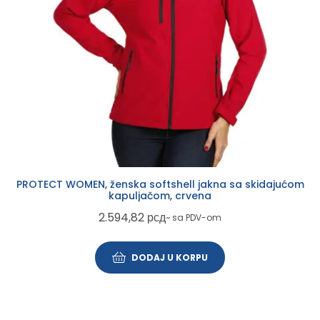
PROTECT WOMEN, ženska softshell jakna sa skidajućom
kapuljačom, crvena
2.594,82
рсд
~ sa PDV-om
DODAJ U KORPU