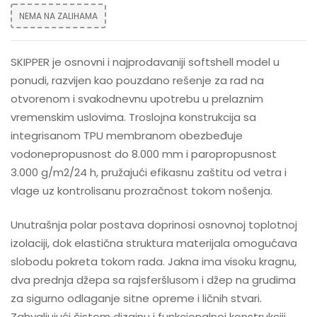
NEMA NA ZALIHAMA
SKIPPER je osnovni i najprodavaniji softshell model u
ponudi, razvijen kao pouzdano rešenje za rad na
otvorenom i svakodnevnu upotrebu u prelaznim
vremenskim uslovima. Troslojna konstrukcija sa
integrisanom TPU membranom obezbeđuje
vodonepropusnost do 8.000 mm i paropropusnost
3.000 g/m2/24 h, pružajući efikasnu zaštitu od vetra i
vlage uz kontrolisanu prozračnost tokom nošenja.
Unutrašnja polar postava doprinosi osnovnoj toplotnoj
izolaciji, dok elastična struktura materijala omogućava
slobodu pokreta tokom rada. Jakna ima visoku kragnu,
dva prednja džepa sa rajsferšlusom i džep na grudima
za sigurno odlaganje sitne opreme i ličnih stvari.
Zahvaljujući čistom dizajnu i funkcionalnoj konstrukciji,