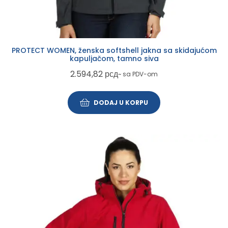
PROTECT WOMEN, ženska softshell jakna sa skidajućom
kapuljačom, tamno siva
2.594,82
рсд
~ sa PDV-om
DODAJ U KORPU