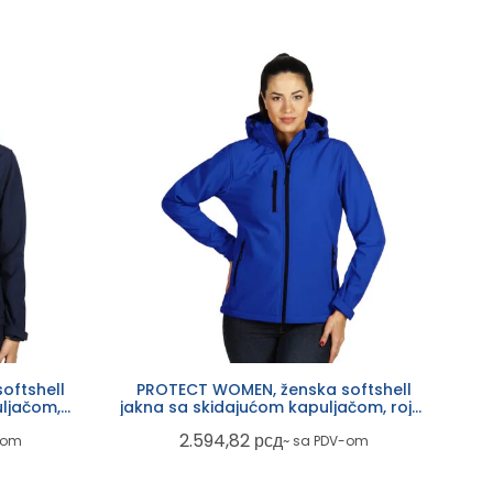
oftshell
PROTECT WOMEN, ženska softshell
ljačom,
jakna sa skidajućom kapuljačom, rojal
plava
2.594,82
рсд
-om
~ sa PDV-om