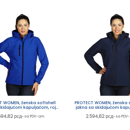
 WOMEN, ženska softshell
PROTECT WOMEN, ženska s
skidajućom kapuljačom, rojal
jakna sa skidajućom kapu
plava
plava
594,82
рсд
2.594,82
рсд
~ sa PDV-om
~ sa PDV