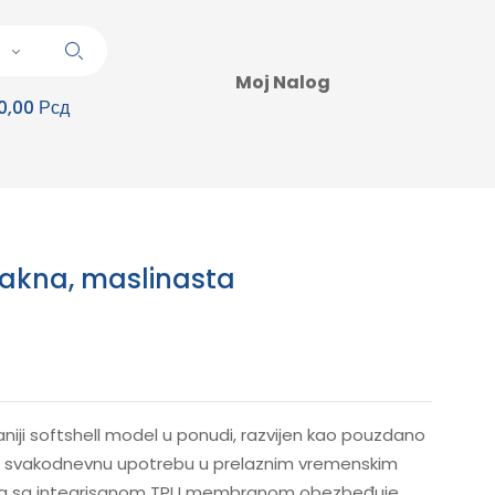
Moj Nalog
0,00 Рсд
 jakna, maslinasta
aniji softshell model u ponudi, razvijen kao pouzdano
i svakodnevnu upotrebu u prelaznim vremenskim
kcija sa integrisanom TPU membranom obezbeđuje