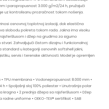
 i paropropusnost 3.000 g/m2/24 h, pružajući
age uz kontrolisanu prozračnost tokom nošenja.
nosi osnovnoj toplotnoj izolaciji, dok elastična
va slobodu pokreta tokom rada. Jakna ima visoku
rajsferšlusom i džep na grudima za sigurno
 stvari. Zahvaljujući čistom dizajnu i funkcionalnoj
a standard u kategoriji osnovnih softshell jakni,
tiku, servis i terenske aktivnosti. Model je opremljen
cija • TPU membrana • Vodonepropusnost 8.000 mm •
 • Spoljašnji sloj 100% poliester • Unutrašnja polar
ka kragna • 2 prednja džepa sa rajsferšlusom • Džep
a radne uniforme • OEKO-TEX® sertifikat • SAB