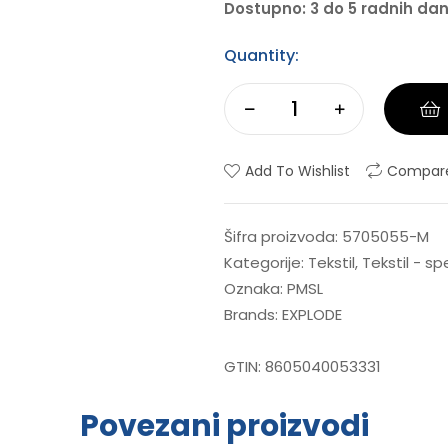
Dostupno: 3 do 5 radnih da
Quantity:
Add To Wishlist
Compar
Šifra proizvoda:
5705055-M
Kategorije:
Tekstil
,
Tekstil - s
Oznaka:
PMSL
Brands:
EXPLODE
GTIN:
8605040053331
Povezani proizvodi