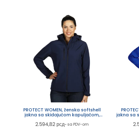
PROTECT WOMEN, ženska softshell
PROTECT
jakna sa skidajućom kapuljačom,
jakna sa 
plava
2.594,82
рсд
2.
~ sa PDV-om