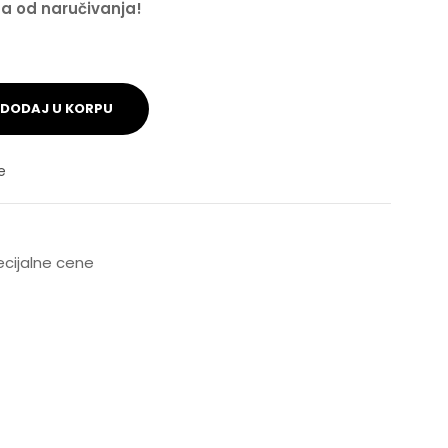
na od naručivanja!
DODAJ U KORPU
e
pecijalne cene