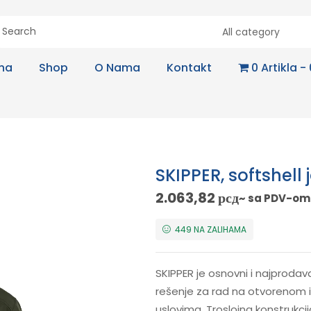
All category
na
Shop
O Nama
Kontakt
0 Artikla
SKIPPER, softshell
2.063,82
рсд
~ sa PDV-om
449 NA ZALIHAMA
SKIPPER je osnovni i najprodav
rešenje za rad na otvorenom 
uslovima. Troslojna konstru