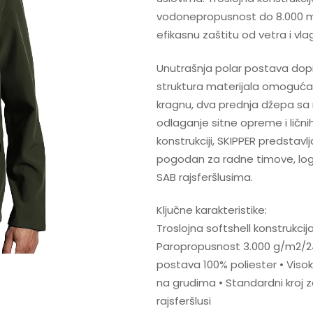
vodonepropusnost do 8.000 mm
efikasnu zaštitu od vetra i vl
Unutrašnja polar postava dopri
struktura materijala omoguća
kragnu, dva prednja džepa sa 
odlaganje sitne opreme i ličnih
konstrukciji, SKIPPER predstavlj
pogodan za radne timove, logis
SAB rajsferšlusima.
Ključne karakteristike:
Troslojna softshell konstruk
Paropropusnost 3.000 g/m2/24 h
postava 100% poliester • Viso
na grudima • Standardni kroj z
rajsferšlusi