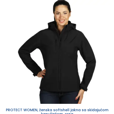
PROTECT WOMEN, ženska softshell jakna sa skidajućom