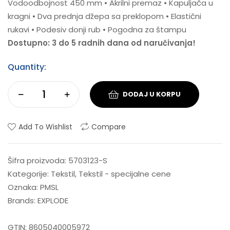
Vodoodbojnost 450 mm • Akrilni premaz • Kapuljača u
kragni • Dva prednja džepa sa preklopom • Elastični
rukavi • Podesiv donji rub • Pogodna za štampu
Dostupno: 3 do 5 radnih dana od naručivanja!
Quantity:
DODAJ U KORPU
Add To Wishlist
Compare
Šifra proizvoda:
5703123-S
Kategorije:
Tekstil
,
Tekstil - specijalne cene
Oznaka:
PMSL
Brands:
EXPLODE
GTIN:
8605040005972