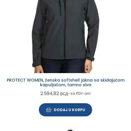
PROTECT WOMEN, ženska softshell jakna sa skidajućom
kapuljačom, tamno siva
2.594,82
рсд
~ sa PDV-om
DODAJ U KORPU