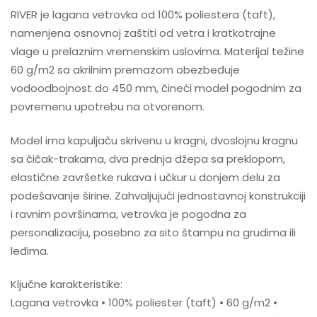
RIVER je lagana vetrovka od 100% poliestera (taft),
namenjena osnovnoj zaštiti od vetra i kratkotrajne
vlage u prelaznim vremenskim uslovima. Materijal težine
60 g/m2 sa akrilnim premazom obezbeđuje
vodoodbojnost do 450 mm, čineći model pogodnim za
povremenu upotrebu na otvorenom.
Model ima kapuljaču skrivenu u kragni, dvoslojnu kragnu
sa čičak-trakama, dva prednja džepa sa preklopom,
elastične završetke rukava i učkur u donjem delu za
podešavanje širine. Zahvaljujući jednostavnoj konstrukciji
i ravnim površinama, vetrovka je pogodna za
personalizaciju, posebno za sito štampu na grudima ili
leđima.
Ključne karakteristike:
Lagana vetrovka • 100% poliester (taft) • 60 g/m2 •