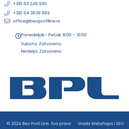
+381 63 249 930
+381 64 3636 993
office@beoprofiline.rs
Ponedeljak– Petak: 8:00 – 16:00
Subota: Zatvoreno
Nedelja: Zatvoreno
© 2024 Beo Profi Line. Sva prava
Izrada Webshopa
i
SEO