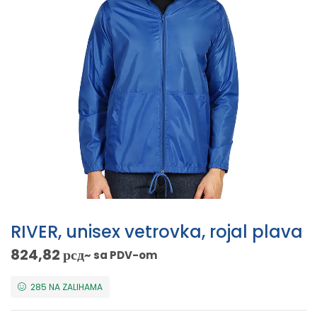
RIVER, unisex vetrovka, rojal plava
824,82
рсд
~ sa PDV-om
285 NA ZALIHAMA