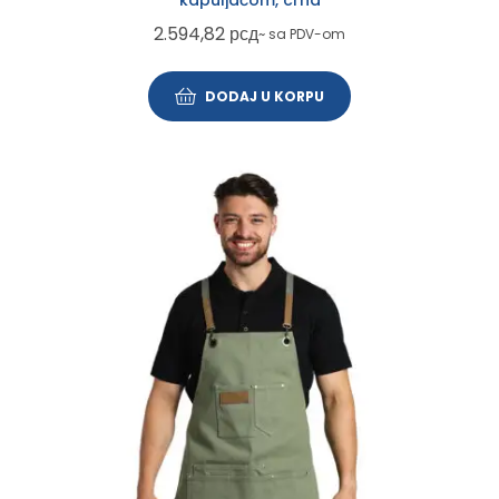
kapuljačom, crna
2.594,82
рсд
~ sa PDV-om
DODAJ U KORPU