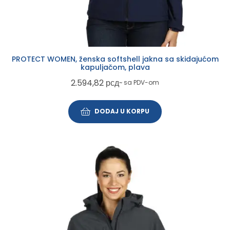
PROTECT WOMEN, ženska softshell jakna sa skidajućom
kapuljačom, plava
2.594,82
рсд
~ sa PDV-om
DODAJ U KORPU