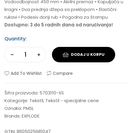
Vodoodbojnost 450 mm • Akrilni premaz • Kapuljača u
kragni • Dva prednja džepa sa preklopom • Elastični
rukavi • Podesiv donji rub • Pogodna za štampu
Dostupno: 3 do 5 radnih dana od naručivanja!
Quantity:
DODAJ U KORPU
Add To Wishlist
Compare
Šifra proizvoda:
5703110-XS
Kategorije:
Tekstil
,
Tekstil - specijalne cene
Oznaka:
PMSL
Brands:
EXPLODE
GTIN:
8605025681047