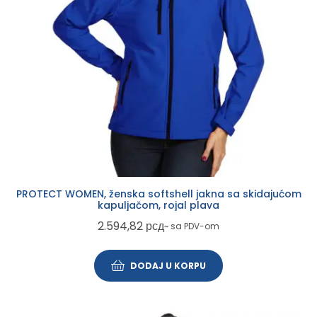
PROTECT WOMEN, ženska softshell jakna sa skidajućom
kapuljačom, rojal plava
2.594,82
рсд
~ sa PDV-om
DODAJ U KORPU