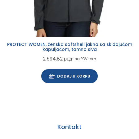
PROTECT WOMEN, ženska softshell jakna sa skidajućom
kapuljačom, tamno siva
2.594,82
рсд
~ sa PDV-om
DODAJ U KORPU
Kontakt