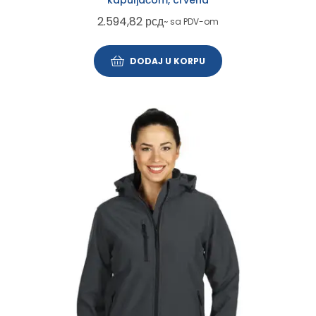
kapuljačom, crvena
2.594,82
рсд
~ sa PDV-om
DODAJ U KORPU