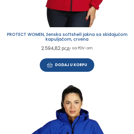
PROTECT WOMEN, ženska softshell jakna sa skidajućom
kapuljačom, crvena
2.594,82
рсд
~ sa PDV-om
DODAJ U KORPU