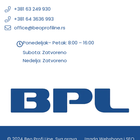
+381 63 249 930
+381 64 3636 993
office@beoprofiline.rs
Ponedeljak– Petak: 8:00 – 16:00
Subota: Zatvoreno
Nedelja: Zatvoreno
© 2024 Beo Profi Line. Sva prava
Izrada Webshopa
i
SEO