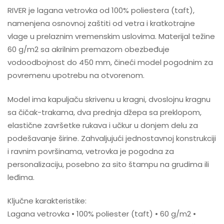
RIVER je lagana vetrovka od 100% poliestera (taft),
namenjena osnovnoj zaštiti od vetra i kratkotrajne
vlage u prelaznim vremenskim uslovima. Materijal težine
60 g/m2 sa akrilnim premazom obezbeđuje
vodoodbojnost do 450 mm, čineći model pogodnim za
povremenu upotrebu na otvorenom.
Model ima kapuljaču skrivenu u kragni, dvoslojnu kragnu
sa čičak-trakama, dva prednja džepa sa preklopom,
elastične završetke rukava i učkur u donjem delu za
podešavanje širine. Zahvaljujući jednostavnoj konstrukciji
i ravnim površinama, vetrovka je pogodna za
personalizaciju, posebno za sito štampu na grudima ili
leđima.
Ključne karakteristike:
Lagana vetrovka • 100% poliester (taft) • 60 g/m2 •