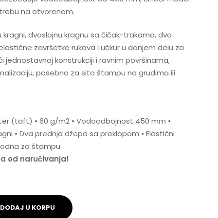
rebu na otvorenom.
u kragni, dvoslojnu kragnu sa čičak-trakama, dva
lastične završetke rukava i učkur u donjem delu za
ći jednostavnoj konstrukciji i ravnim površinama,
alizaciju, posebno za sito štampu na grudima ili
ster (taft) • 60 g/m2 • Vodoodbojnost 450 mm •
ragni • Dva prednja džepa sa preklopom • Elastični
Pogodna za štampu
na od naručivanja!
DODAJ U KORPU