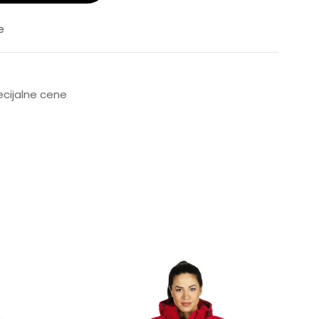
e
pecijalne cene