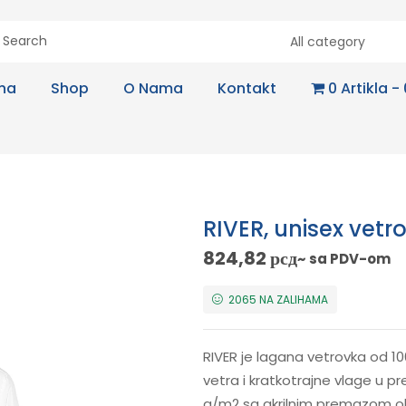
All category
na
Shop
O Nama
Kontakt
0 Artikla
RIVER, unisex vetr
824,82
рсд
~ sa PDV-om
2065 NA ZALIHAMA
RIVER je lagana vetrovka od 1
vetra i kratkotrajne vlage u p
g/m2 sa akrilnim premazom 