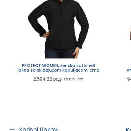
PROTECT WOMEN, ženska softshell
jakna sa skidajućom kapuljačom, crna
AN
2.594,82
рсд
9
~ sa PDV-om
Korisni Linkovi
K