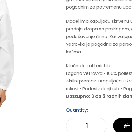
pogodnim za povremenu upot
Model ima kapuljaču skrivenu 
prednja džepa sa preklopom, e
podešavanje širine. Zahvaljuju
vetrovka je pogodna za person
leđima.
Ključne karakteristike:
Lagana vetrovka • 100% polie
Akrilni premaz • Kapuljača u k
rukavi • Podesiv donji rub • 
Dostupno: 3 do 5 radnih da
Quantity: