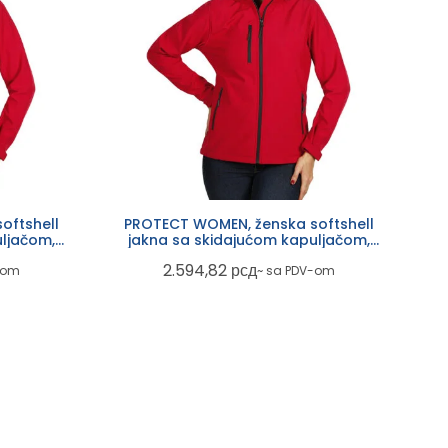
oftshell
PROTECT WOMEN, ženska softshell
ljačom,
jakna sa skidajućom kapuljačom,
crvena
2.594,82
рсд
-om
~ sa PDV-om