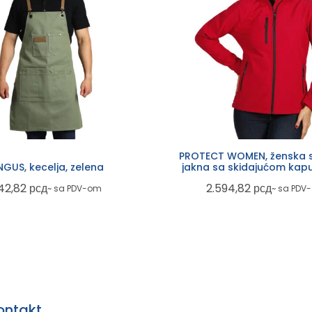
PROTECT WOMEN, ženska s
GUS, kecelja, zelena
jakna sa skidajućom kapu
crvena
42,82
рсд
2.594,82
рсд
~ sa PDV-om
~ sa PDV
ontakt