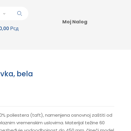
Moj Nalog
0,00 Рсд
ovka, bela
00% poliestera (taft), namenjena osnovnoj zaštiti od
relaznim vremenskim uslovima. Materijal težine 60
obezbeđuje vodoodbojnost do 450 mm, čineći model