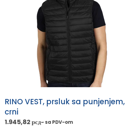
RINO VEST, prsluk sa punjenjem,
crni
1.945,82
рсд
~ sa PDV-om