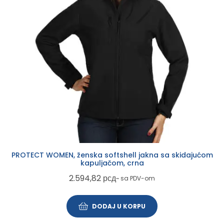
PROTECT WOMEN, ženska softshell jakna sa skidajućom
kapuljačom, crna
2.594,82
рсд
~ sa PDV-om
DODAJ U KORPU