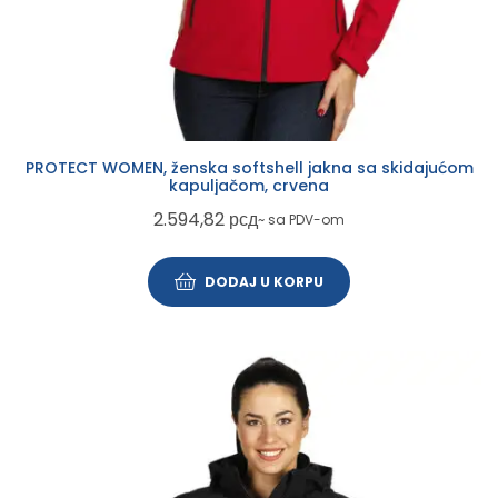
PROTECT WOMEN, ženska softshell jakna sa skidajućom
kapuljačom, crvena
2.594,82
рсд
~ sa PDV-om
DODAJ U KORPU