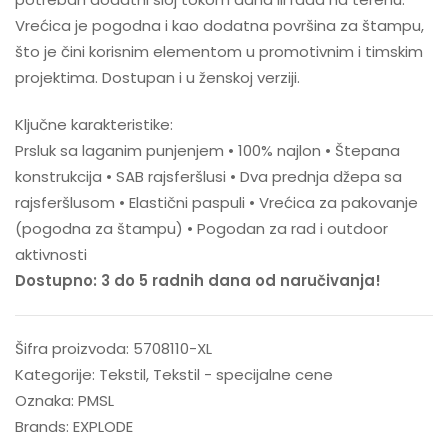
Vrećica je pogodna i kao dodatna površina za štampu,
što je čini korisnim elementom u promotivnim i timskim
projektima. Dostupan i u ženskoj verziji.
Ključne karakteristike:
Prsluk sa laganim punjenjem • 100% najlon • Štepana
konstrukcija • SAB rajsferšlusi • Dva prednja džepa sa
rajsferšlusom • Elastični paspuli • Vrećica za pakovanje
(pogodna za štampu) • Pogodan za rad i outdoor
aktivnosti
Dostupno: 3 do 5 radnih dana od naručivanja!
Šifra proizvoda:
5708110-XL
Kategorije:
Tekstil
,
Tekstil - specijalne cene
Oznaka:
PMSL
Brands:
EXPLODE