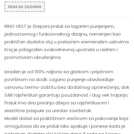
NEMA NA ZALIHAMA
RINO VEST je štepani prsluk sa laganim punjenjem,
jednostavnog i funkcionalnog dizajna, namenjen kao
praktičan dodatni sloj u prelaznim vremenskim uslovima.
Kroj je prilagođen svakodnevnoj upotrebi u radnim i
promotivnim okruženjima.
Izrađen je od 100% najlona sa glatkom i prijatnom
površinom na dodir. Lagano punjenje obezbeđuje
osnovnu termo-zaštitu bez dodatnog opterećenja, dok
SAB rajsferšlusi garantuju pouzdanost i dug vek trajanja.
Prsluk ima dva prednja džepa sa rajsferšlusom i
elastične paspule za uredan završetak.
Model dolazi sa praktičnom vrećicom za pakovanje koja
omogućava da se prsluk lako spakuje i ponese kada je
potreban dodatni sloj tokom dana ili rada na terenu.