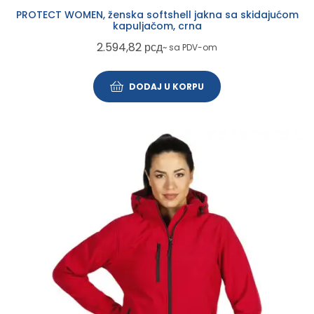
PROTECT WOMEN, ženska softshell jakna sa skidajućom
kapuljačom, crna
2.594,82
рсд
~ sa PDV-om
DODAJ U KORPU