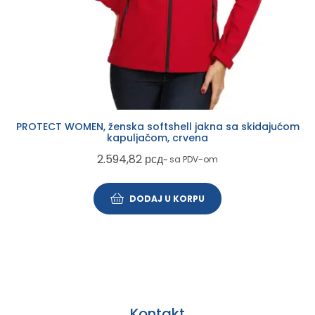
PROTECT WOMEN, ženska softshell jakna sa skidajućom
kapuljačom, crvena
2.594,82
рсд
~ sa PDV-om
DODAJ U KORPU
Kontakt