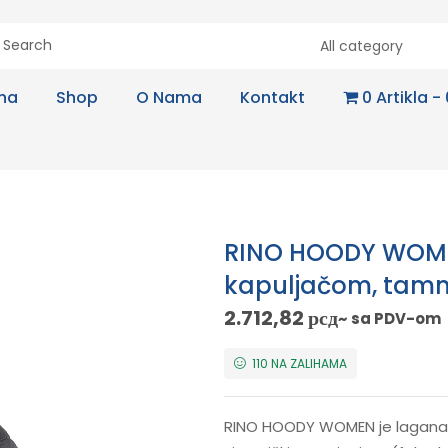
All category
na
Shop
O Nama
Kontakt
0 Artikla
RINO HOODY WOMEN
kapuljačom, tamn
2.712,82
рсд
~ sa PDV-om
110 NA ZALIHAMA
RINO HOODY WOMEN je lagana 