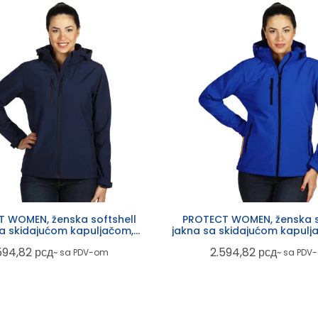
 WOMEN, ženska softshell
PROTECT WOMEN, ženska s
sa skidajućom kapuljačom,
jakna sa skidajućom kapulja
plava
plava
594,82
рсд
2.594,82
рсд
~ sa PDV-om
~ sa PDV