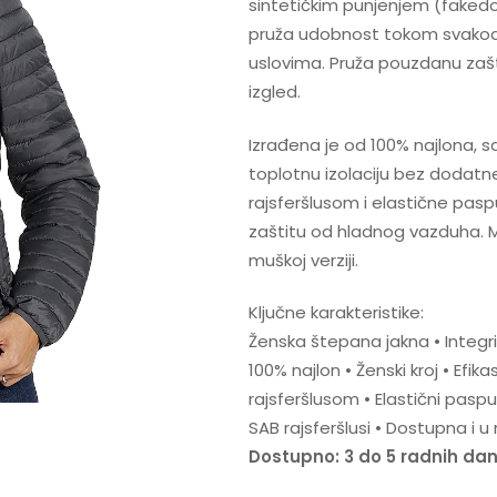
sintetičkim punjenjem (fakedown
pruža udobnost tokom svakod
uslovima. Pruža pouzdanu zašt
izgled.
Izrađena je od 100% najlona,
toplotnu izolaciju bez dodat
rajsferšlusom i elastične pasp
zaštitu od hladnog vazduha. M
muškoj verziji.
Ključne karakteristike:
Ženska štepana jakna • Integr
100% najlon • Ženski kroj • Efi
rajsferšlusom • Elastični pasp
SAB rajsferšlusi • Dostupna i u 
Dostupno: 3 do 5 radnih da