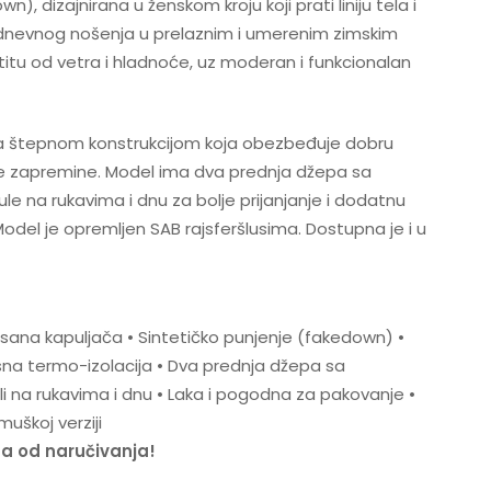
), dizajnirana u ženskom kroju koji prati liniju tela i
nevnog nošenja u prelaznim i umerenim zimskim
itu od vetra i hladnoće, uz moderan i funkcionalan
 sa štepnom konstrukcijom koja obezbeđuje dobru
ne zapremine. Model ima dva prednja džepa sa
ule na rukavima i dnu za bolje prijanjanje i dodatnu
odel je opremljen SAB rajsferšlusima. Dostupna je i u
isana kapuljača • Sintetičko punjenje (fakedown) •
kasna termo-izolacija • Dva prednja džepa sa
uli na rukavima i dnu • Laka i pogodna za pakovanje •
muškoj verziji
na od naručivanja!