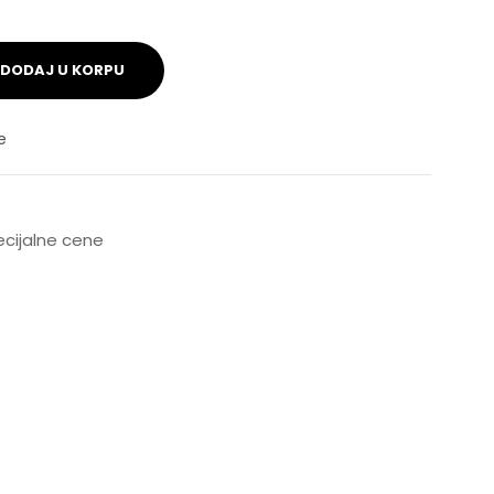
DODAJ U KORPU
e
pecijalne cene