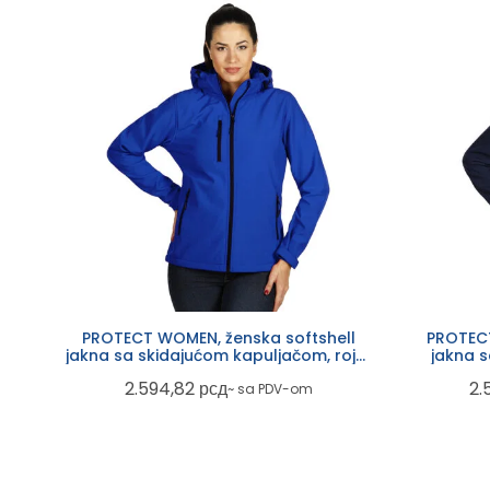
PROTECT WOMEN, ženska softshell
PROTECT
jakna sa skidajućom kapuljačom, rojal
jakna 
plava
2.594,82
рсд
2.
~ sa PDV-om