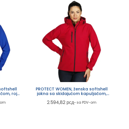
oftshell
PROTECT WOMEN, ženska softshell
čom, rojal
jakna sa skidajućom kapuljačom,
crvena
2.594,82
рсд
-om
~ sa PDV-om