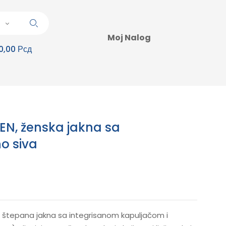
Moj Nalog
0,00 Рсд
, ženska jakna sa
o siva
štepana jakna sa integrisanom kapuljačom i