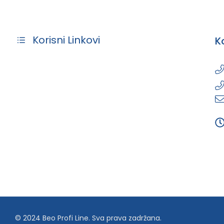
Korisni Linkovi
K
© 2024 Beo Profi Line. Sva prava zadržana.