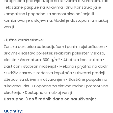
integrisana prednja džepa sa skrivenim otvaranjem, kao
i elastične paspule na rukavima i dnu. Konstrukcija je
kompaktna i pogodna za samostalno nošenje ili
kombinovanje u slojevima. Model je dostupan i u muškoj
verziji.
Ključne karakteristike:
Ženska dukserica sa kapuljačom i punim rajsferšlusom •
Sirovinski sastav: poliester, reciklirani poliester, viskoza,
elastin • Gramatura: 300 g/m² • Atletska konstrukcija •
Elastičan i stabilan materijal • Mekana i prijatna na dodir
• Održivi sastav • Podesiva kapuljača • Diskretni prednji
džepovi sa skrivenim otvaranjem • Elastične paspule na
rukavima i dnu • Pogodna za aktivna radna i promotivna
okruženja • Dostupna u muškoj verziji
Dostupno: 3 do 5 radnih dana od naručivanja!
Quantity: