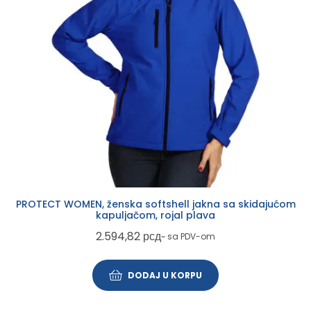
PROTECT WOMEN, ženska softshell jakna sa skidajućom
kapuljačom, rojal plava
2.594,82
рсд
~ sa PDV-om
DODAJ U KORPU