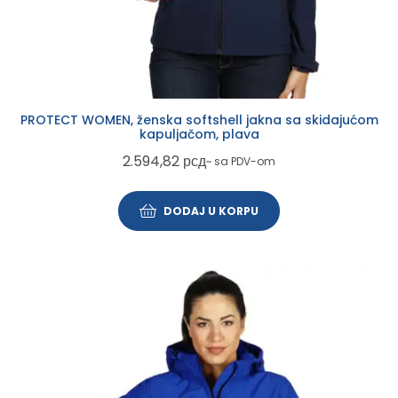
PROTECT WOMEN, ženska softshell jakna sa skidajućom
kapuljačom, plava
2.594,82
рсд
~ sa PDV-om
DODAJ U KORPU