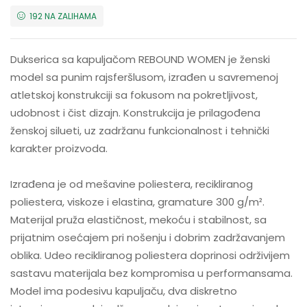
192 NA ZALIHAMA
Dukserica sa kapuljačom REBOUND WOMEN je ženski
model sa punim rajsferšlusom, izrađen u savremenoj
atletskoj konstrukciji sa fokusom na pokretljivost,
udobnost i čist dizajn. Konstrukcija je prilagođena
ženskoj silueti, uz zadržanu funkcionalnost i tehnički
karakter proizvoda.
Izrađena je od mešavine poliestera, recikliranog
poliestera, viskoze i elastina, gramature 300 g/m².
Materijal pruža elastičnost, mekoću i stabilnost, sa
prijatnim osećajem pri nošenju i dobrim zadržavanjem
oblika. Udeo recikliranog poliestera doprinosi održivijem
sastavu materijala bez kompromisa u performansama.
Model ima podesivu kapuljaču, dva diskretno