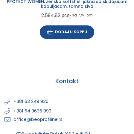
PROTECT WOMEN, ženska softshell jakna sa skidajućom
kapuljačom, tamno siva
2.594,82
рсд
~ sa PDV-om
DODAJ U KORPU
Kontakt
+381 63 249 930
+381 64 3636 993
office@beoprofiline.rs
Ponedeljak– Petak: 8:00 – 16:00