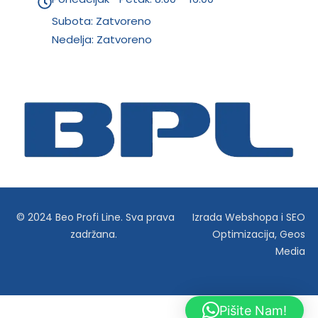
Subota: Zatvoreno
Nedelja: Zatvoreno
© 2024 Beo Profi Line. Sva prava
Izrada Webshopa
i
SEO
zadržana.
Optimizacija
,
Geos
Media
Pišite Nam!