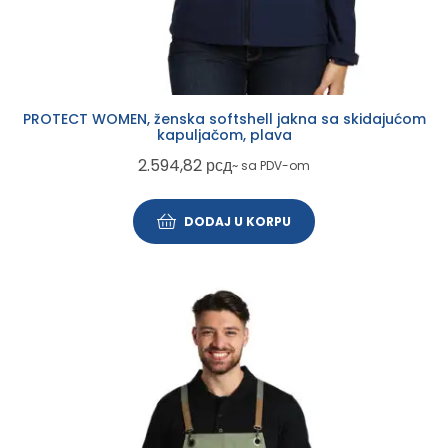
PROTECT WOMEN, ženska softshell jakna sa skidajućom
kapuljačom, plava
2.594,82
рсд
~ sa PDV-om
DODAJ U KORPU