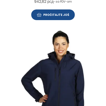
942,82
рсд
~ sa PDV-om
PROČITAJTE JOŠ