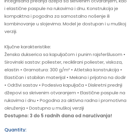
integrisana prednja džepa sa skrivenim otvaranjem, kao
i elastične paspule na rukavima i dnu. Konstrukcija je
kompaktna i pogodna za samostalno nošenje ili
kombinovanje u slojevima. Model je dostupan i u muškoj
verziji.
Ključne karakteristike:
Ženska dukserica sa kapuljačom i punim rajsferšlusom •
Sirovinski sastav: poliester, reciklirani poliester, viskoza,
elastin • Gramatura: 300 g/m² • Atletska konstrukcija •
Elastičan i stabilan materijal • Mekana i prijatna na dodir
• Održivi sastav • Podesiva kapuljača • Diskretni prednji
džepovi sa skrivenim otvaranjem • Elastične paspule na
rukavima i dnu • Pogodna za aktivna radna i promotivna
okruženja • Dostupna u muškoj verziji
Dostupno: 3 do 5 radnih dana od naručivanja!
Quantity: