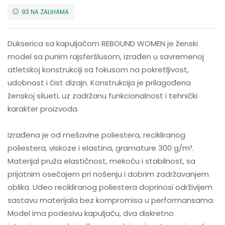
93 NA ZALIHAMA
Dukserica sa kapuljačom REBOUND WOMEN je ženski
model sa punim rajsferšlusom, izrađen u savremenoj
atletskoj konstrukciji sa fokusom na pokretljivost,
udobnost i čist dizajn. Konstrukcija je prilagođena
ženskoj silueti, uz zadržanu funkcionalnost i tehnički
karakter proizvoda.
Izrađena je od mešavine poliestera, recikliranog
poliestera, viskoze i elastina, gramature 300 g/m².
Materijal pruža elastičnost, mekoću i stabilnost, sa
prijatnim osećajem pri nošenju i dobrim zadržavanjem
oblika. Udeo recikliranog poliestera doprinosi održivijem
sastavu materijala bez kompromisa u performansama.
Model ima podesivu kapuljaču, dva diskretno