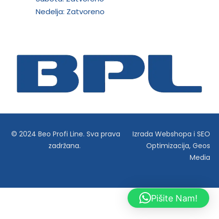
Nedelja: Zatvoreno
© 2024 Beo Profi Line. Sva prava
Izrada Webshopa
i
SEO
zadržana.
Optimizacija
,
Geos
Media
Pišite Nam!