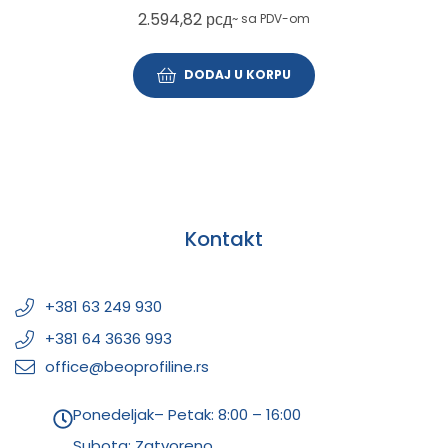
2.594,82
рсд
~ sa PDV-om
DODAJ U KORPU
Kontakt
+381 63 249 930
+381 64 3636 993
office@beoprofiline.rs
Ponedeljak– Petak: 8:00 – 16:00
Subota: Zatvoreno