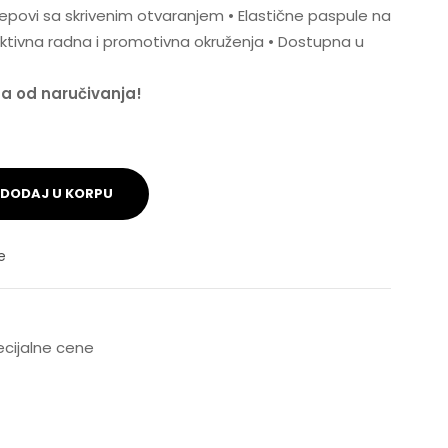
džepovi sa skrivenim otvaranjem • Elastične paspule na
ktivna radna i promotivna okruženja • Dostupna u
na od naručivanja!
DODAJ U KORPU
e
pecijalne cene