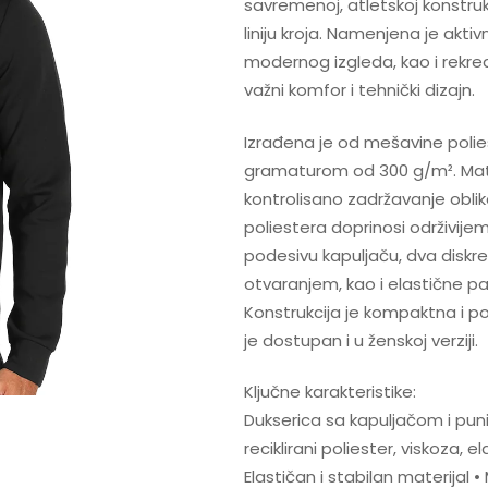
savremenoj, atletskoj konstruk
liniju kroja. Namenjena je akt
modernog izgleda, kao i rekre
važni komfor i tehnički dizajn.
Izrađena je od mešavine poliest
gramaturom od 300 g/m². Mater
kontrolisano zadržavanje oblik
poliestera doprinosi održivij
podesivu kapuljaču, dva diskr
otvaranjem, kao i elastične pa
Konstrukcija je kompaktna i p
je dostupan i u ženskoj verziji.
Ključne karakteristike:
Dukserica sa kapuljačom i punim
reciklirani poliester, viskoza, 
Elastičan i stabilan materijal 