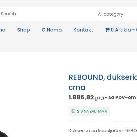
All category
na
Shop
O Nama
Kontakt
0 Artikla
REBOUND, dukseri
crna
1.886,82
рсд
~ sa PDV-om
218 NA ZALIHAMA
Dukserica sa kapuljačom REBOU