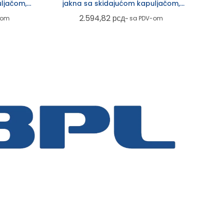
ljačom,
jakna sa skidajućom kapuljačom,
plava
2.594,82
рсд
-om
~ sa PDV-om