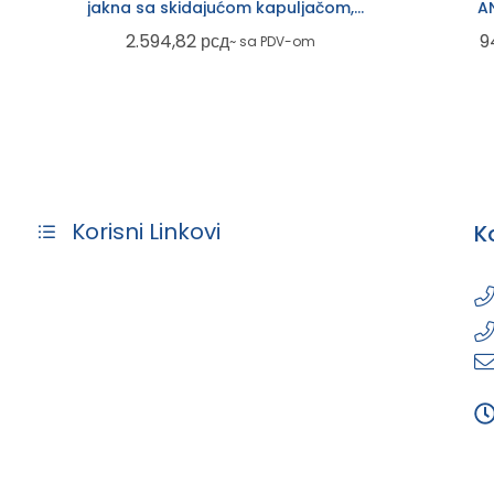
jakna sa skidajućom kapuljačom,
AN
tamno siva
2.594,82
рсд
9
~ sa PDV-om
Korisni Linkovi
K