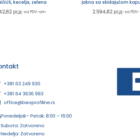
GUS, kecelja, zelena
jakna sa skidajućom kapu
plava
42,82
рсд
2.594,82
рсд
~ sa PDV-om
~ sa PDV
ontakt
+381 63 249 930
+381 64 3636 993
office@beoprofiline.rs
Ponedeljak– Petak: 8:00 – 16:00
Subota: Zatvoreno
Nedelja: Zatvoreno