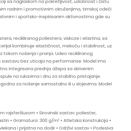
ciji sa naglaskom na pokretljivost, udobnost i čistu
ivnim radnim i promotivnim okruženjima, timskoj odeći
ativnim i sportsko-inspirisanim aktivnostima gde su
era, recikliranog poliestera, viskoze i elastina, sa
ijal kombinuje elastičnost, mekoću i stabilnost, uz
a tokom nošenja i pranja. Udeo recikliranog
em sastavu bez uticaja na performanse. Model ima
etno integrisana prednja džepa sa skrivenim
spule na rukavima i dnu za stabilno pristajanje.
ogodna za nošenje samostalno ili u slojevima. Model
 rajsferšlusom • Sirovinski sastav: poliester,
elastin • Gramatura: 300 g/m² • Atletska konstrukcija •
• Mekana i prijatna na dodir • Održivi sastav • Podesiva