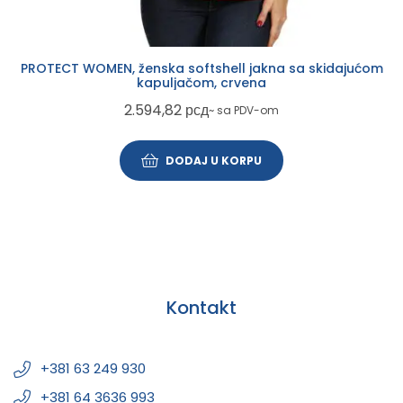
PROTECT WOMEN, ženska softshell jakna sa skidajućom
kapuljačom, crvena
2.594,82
рсд
~ sa PDV-om
DODAJ U KORPU
Kontakt
+381 63 249 930
+381 64 3636 993