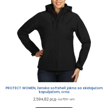
PROTECT WOMEN, ženska softshell jakna sa skidajućom
kapuljačom, crna
2.594,82
рсд
~ sa PDV-om