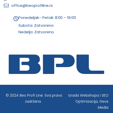
office@beoprofiline.rs
Ponedeljak– Petak: 8:00 – 16:00
Subota: Zatvoreno
Nedelja: Zatvoreno
© 2024 Beo Profi Line. Sva prava
Izrada Webshopa
i
SEO
zadržana.
Optimizacija
,
Geos
Media