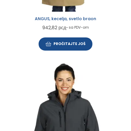
ANGUS, kecelja, svetlo braon
942,82
рсд
~ sa PDV-om
PROČITAJTE JOŠ