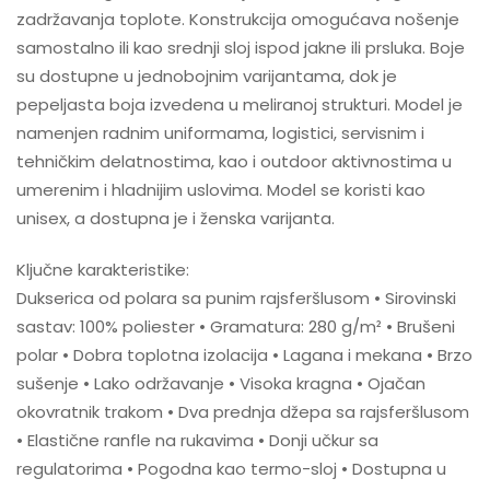
zadržavanja toplote. Konstrukcija omogućava nošenje
samostalno ili kao srednji sloj ispod jakne ili prsluka. Boje
su dostupne u jednobojnim varijantama, dok je
pepeljasta boja izvedena u meliranoj strukturi. Model je
namenjen radnim uniformama, logistici, servisnim i
tehničkim delatnostima, kao i outdoor aktivnostima u
umerenim i hladnijim uslovima. Model se koristi kao
unisex, a dostupna je i ženska varijanta.
Ključne karakteristike:
Dukserica od polara sa punim rajsferšlusom • Sirovinski
sastav: 100% poliester • Gramatura: 280 g/m² • Brušeni
polar • Dobra toplotna izolacija • Lagana i mekana • Brzo
sušenje • Lako održavanje • Visoka kragna • Ojačan
okovratnik trakom • Dva prednja džepa sa rajsferšlusom
• Elastične ranfle na rukavima • Donji učkur sa
regulatorima • Pogodna kao termo-sloj • Dostupna u