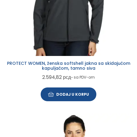
PROTECT WOMEN, ženska softshell jakna sa skidajućom
kapuljačom, tamno siva
2.594,82
рсд
~ sa PDV-om
DODAJ U KORPU