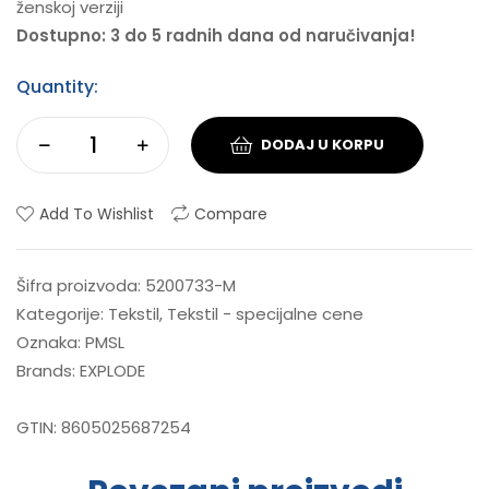
ženskoj verziji
Dostupno: 3 do 5 radnih dana od naručivanja!
Quantity:
DODAJ U KORPU
Add To Wishlist
Compare
Šifra proizvoda:
5200733-M
Kategorije:
Tekstil
,
Tekstil - specijalne cene
Oznaka:
PMSL
Brands:
EXPLODE
GTIN:
8605025687254