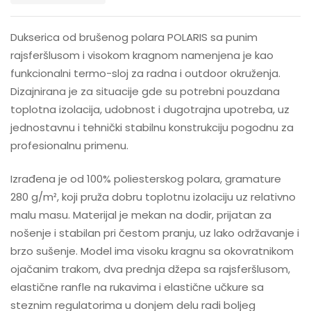
Dukserica od brušenog polara POLARIS sa punim
rajsferšlusom i visokom kragnom namenjena je kao
funkcionalni termo-sloj za radna i outdoor okruženja.
Dizajnirana je za situacije gde su potrebni pouzdana
toplotna izolacija, udobnost i dugotrajna upotreba, uz
jednostavnu i tehnički stabilnu konstrukciju pogodnu za
profesionalnu primenu.
Izrađena je od 100% poliesterskog polara, gramature
280 g/m², koji pruža dobru toplotnu izolaciju uz relativno
malu masu. Materijal je mekan na dodir, prijatan za
nošenje i stabilan pri čestom pranju, uz lako održavanje i
brzo sušenje. Model ima visoku kragnu sa okovratnikom
ojačanim trakom, dva prednja džepa sa rajsferšlusom,
elastične ranfle na rukavima i elastične učkure sa
steznim regulatorima u donjem delu radi boljeg