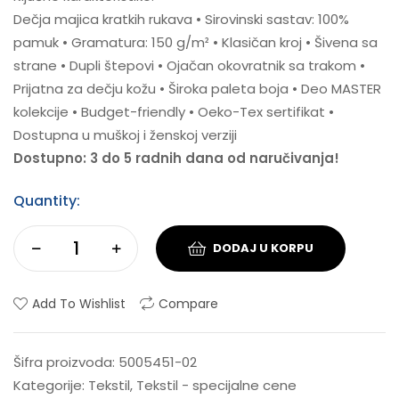
Dečja majica kratkih rukava • Sirovinski sastav: 100%
pamuk • Gramatura: 150 g/m² • Klasičan kroj • Šivena sa
strane • Dupli štepovi • Ojačan okovratnik sa trakom •
Prijatna za dečju kožu • Široka paleta boja • Deo MASTER
kolekcije • Budget-friendly • Oeko-Tex sertifikat •
Dostupna u muškoj i ženskoj verziji
Dostupno: 3 do 5 radnih dana od naručivanja!
Quantity:
DODAJ U KORPU
Add To Wishlist
Compare
Šifra proizvoda:
5005451-02
Kategorije:
Tekstil
,
Tekstil - specijalne cene