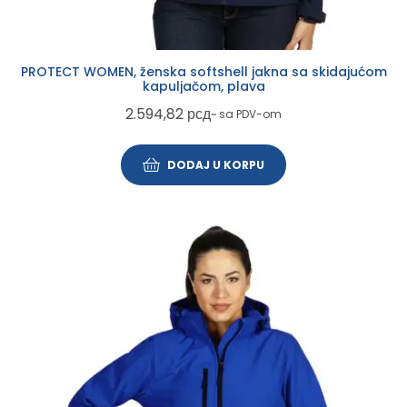
PROTECT WOMEN, ženska softshell jakna sa skidajućom
kapuljačom, plava
2.594,82
рсд
~ sa PDV-om
DODAJ U KORPU