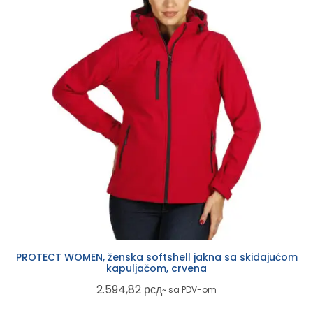
PROTECT WOMEN, ženska softshell jakna sa skidajućom
kapuljačom, crvena
2.594,82
рсд
~ sa PDV-om