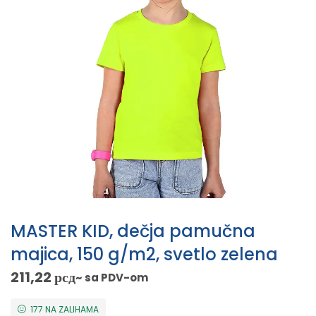
MASTER KID, dečja pamučna
majica, 150 g/m2, svetlo zelena
211,22
рсд
~ sa PDV-om
177 NA ZALIHAMA