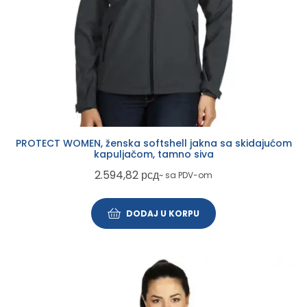
PROTECT WOMEN, ženska softshell jakna sa skidajućom
kapuljačom, tamno siva
2.594,82
рсд
~ sa PDV-om
DODAJ U KORPU