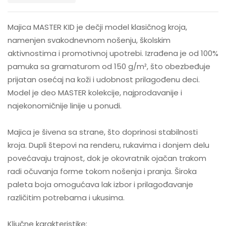
Majica MASTER KID je dečji model klasičnog kroja,
namenjen svakodnevnom nošenju, školskim
aktivnostima i promotivnoj upotrebi. Izrađena je od 100%
pamuka sa gramaturom od 150 g/m², što obezbeđuje
prijatan osećaj na koži i udobnost prilagođenu deci.
Model je deo MASTER kolekcije, najprodavanije i
najekonomičnije linije u ponudi.
Majica je šivena sa strane, što doprinosi stabilnosti
kroja. Dupli štepovi na renderu, rukavima i donjem delu
povećavaju trajnost, dok je okovratnik ojačan trakom
radi očuvanja forme tokom nošenja i pranja. Široka
paleta boja omogućava lak izbor i prilagođavanje
različitim potrebama i ukusima.
Ključne karakteristike: