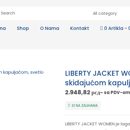
All category
tna
Shop
O Nama
Kontakt
0 Artikla
LIBERTY JACKET W
skidajućom kapul
2.948,82
рсд
~ sa PDV-om
31 NA ZALIHAMA
LIBERTY JACKET WOMEN je lag