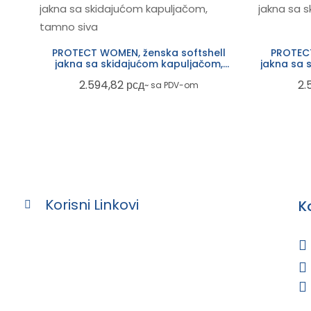
PROTECT WOMEN, ženska softshell
PROTECT
jakna sa skidajućom kapuljačom,
jakna sa 
tamno siva
2.594,82
рсд
2.
~ sa PDV-om
Korisni Linkovi
K