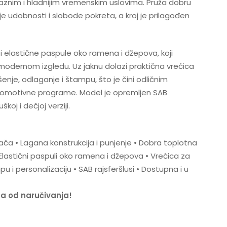
znim i hladnijim vremenskim uslovima. Pruža dobru
e udobnosti i slobode pokreta, a kroj je prilagođen
 elastične paspule oko ramena i džepova, koji
 modernom izgledu. Uz jaknu dolazi praktična vrećica
nje, odlaganje i štampu, što je čini odličnim
promotivne programe. Model je opremljen SAB
koj i dečjoj verziji.
ača • Lagana konstrukcija i punjenje • Dobra toplotna
Elastični paspuli oko ramena i džepova • Vrećica za
i personalizaciju • SAB rajsferšlusi • Dostupna i u
na od naručivanja!