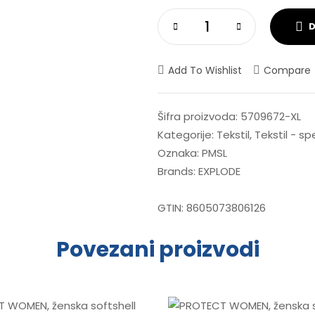
D
Add To Wishlist
Compare
Šifra proizvoda:
5709672-XL
Kategorije:
Tekstil
,
Tekstil - s
Oznaka:
PMSL
Brands:
EXPLODE
GTIN:
8605073806126
Povezani proizvodi