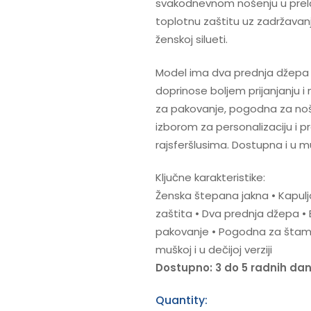
svakodnevnom nošenju u prela
toplotnu zaštitu uz zadržavanj
ženskoj silueti.
Model ima dva prednja džepa i
doprinose boljem prijanjanju i
za pakovanje, pogodna za noše
izborom za personalizaciju i 
rajsferšlusima. Dostupna i u muš
Ključne karakteristike:
Ženska štepana jakna • Kapulj
zaštita • Dva prednja džepa • 
pakovanje • Pogodna za štampu 
muškoj i u dečijoj verziji
Dostupno: 3 do 5 radnih da
Quantity: