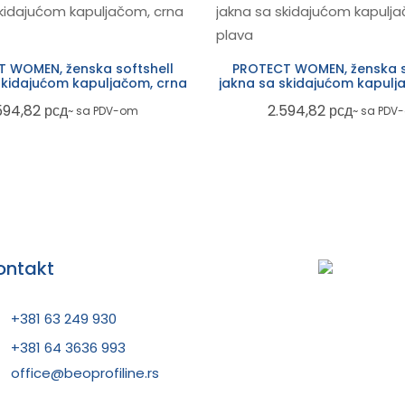
 WOMEN, ženska softshell
PROTECT WOMEN, ženska s
skidajućom kapuljačom, crna
jakna sa skidajućom kapulja
plava
594,82
рсд
2.594,82
рсд
~ sa PDV-om
~ sa PDV
ontakt
+381 63 249 930
+381 64 3636 993
office@beoprofiline.rs