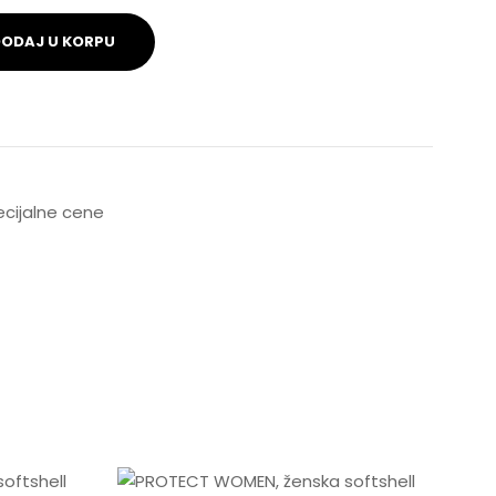
ODAJ U KORPU
pecijalne cene