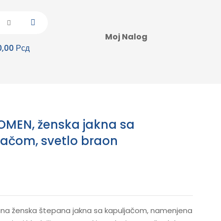
Moj Nalog
0,00 Рсд
OMEN, ženska jakna sa
jačom, svetlo braon
ana ženska štepana jakna sa kapuljačom, namenjena