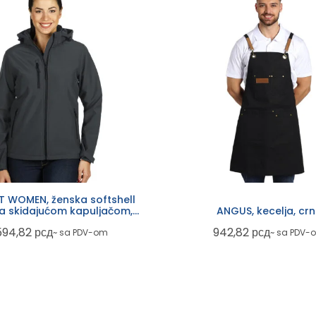
 WOMEN, ženska softshell
sa skidajućom kapuljačom,
ANGUS, kecelja, cr
tamno siva
594,82
рсд
942,82
рсд
~ sa PDV-om
~ sa PDV-