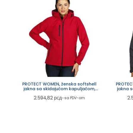
PROTECT WOMEN, ženska softshell
PROTECT
jakna sa skidajućom kapuljačom,
jakna 
crvena
2.594,82
рсд
2.
~ sa PDV-om