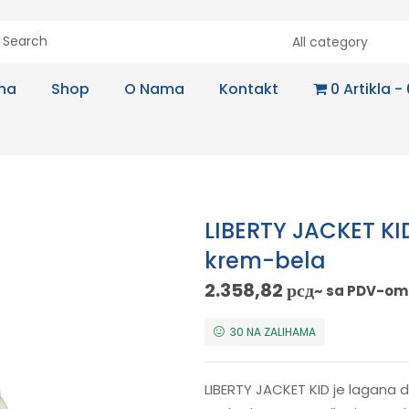
All category
na
Shop
O Nama
Kontakt
0 Artikla
LIBERTY JACKET KI
krem-bela
2.358,82
рсд
~ sa PDV-om
30 NA ZALIHAMA
LIBERTY JACKET KID je lagana