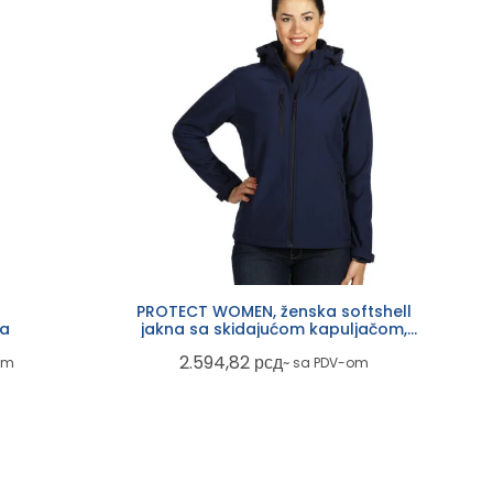
PROTECT WOMEN, ženska softshell
na
jakna sa skidajućom kapuljačom,
plava
2.594,82
рсд
om
~ sa PDV-om