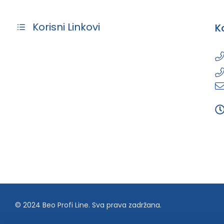
Korisni Linkovi
K
© 2024 Beo Profi Line. Sva prava zadržana.