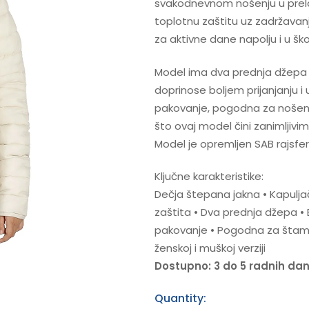
svakodnevnom nošenju u prela
toplotnu zaštitu uz zadržavanj
za aktivne dane napolju i u škol
Model ima dva prednja džepa i
doprinose boljem prijanjanju i
pakovanje, pogodna za nošenj
što ovaj model čini zanimljivi
Model je opremljen SAB rajsferš
Ključne karakteristike:
Dečja štepana jakna • Kapuljač
zaštita • Dva prednja džepa • 
pakovanje • Pogodna za štampu 
ženskoj i muškoj verziji
Dostupno: 3 do 5 radnih da
Quantity: