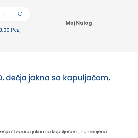
Moj Nalog
0,00 Рсд
D, dečja jakna sa kapuljačom,
 dečja štepana jakna sa kapuljačom, namenjena