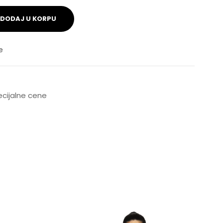
DODAJ U KORPU
e
pecijalne cene