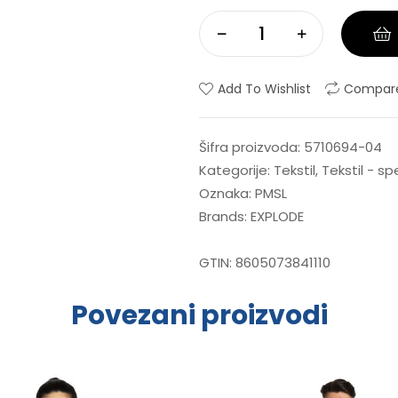
Add To Wishlist
Compar
Šifra proizvoda:
5710694-04
Kategorije:
Tekstil
,
Tekstil - s
Oznaka:
PMSL
Brands:
EXPLODE
GTIN:
8605073841110
Povezani proizvodi