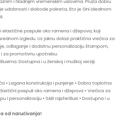
znim i hladnijim vremenskim uslovima. Pruža dobru
e udobnosti i slobode pokreta, što je čini idealnom
i.
 elastične paspule oko ramena i džepova, koji
 urednom izgledu. Uz jaknu dolazi praktična vrećica za
e, odlaganje i dodatnu personalizaciju štampom,
m i za promotivnu upotrebu.
lusima. Dostupna i u ženskoj i muškoj verziji.
a • Lagana konstrukcija i punjenje • Dobra toplotna
Elastični paspuli oko ramena i džepova • Vrećica za
i personalizaciju • SAB rajsferšlusi • Dostupna i u
na od naručivanja!