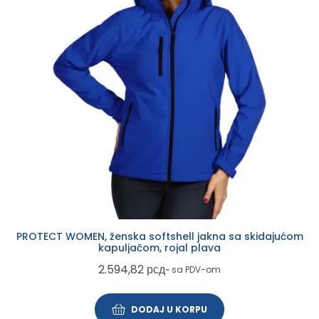
PROTECT WOMEN, ženska softshell jakna sa skidajućom
kapuljačom, rojal plava
2.594,82
рсд
~ sa PDV-om
DODAJ U KORPU