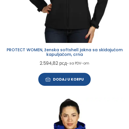
PROTECT WOMEN, ženska softshell jakna sa skidajućom
kapuljačom, crna
2.594,82
рсд
~ sa PDV-om
DODAJ U KORPU