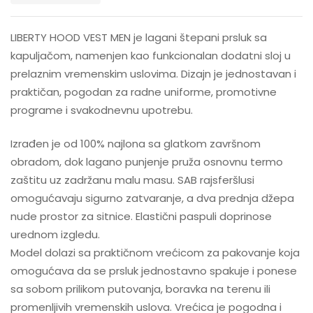
LIBERTY HOOD VEST MEN je lagani štepani prsluk sa
kapuljačom, namenjen kao funkcionalan dodatni sloj u
prelaznim vremenskim uslovima. Dizajn je jednostavan i
praktičan, pogodan za radne uniforme, promotivne
programe i svakodnevnu upotrebu.
Izrađen je od 100% najlona sa glatkom završnom
obradom, dok lagano punjenje pruža osnovnu termo
zaštitu uz zadržanu malu masu. SAB rajsferšlusi
omogućavaju sigurno zatvaranje, a dva prednja džepa
nude prostor za sitnice. Elastični paspuli doprinose
urednom izgledu.
Model dolazi sa praktičnom vrećicom za pakovanje koja
omogućava da se prsluk jednostavno spakuje i ponese
sa sobom prilikom putovanja, boravka na terenu ili
promenljivih vremenskih uslova. Vrećica je pogodna i