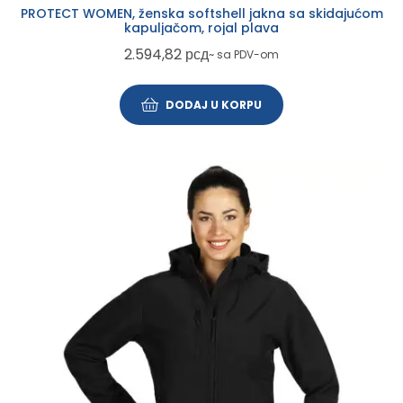
PROTECT WOMEN, ženska softshell jakna sa skidajućom
kapuljačom, rojal plava
2.594,82
рсд
~ sa PDV-om
DODAJ U KORPU