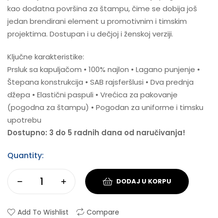
kao dodatna površina za štampu, čime se dobija još
jedan brendirani element u promotivnim i timskim
projektima. Dostupan i u dečjoj i ženskoj verziji.
Ključne karakteristike:
Prsluk sa kapuljačom • 100% najlon • Lagano punjenje •
Štepana konstrukcija • SAB rajsferšlusi • Dva prednja
džepa • Elastični paspuli • Vrećica za pakovanje
(pogodna za štampu) • Pogodan za uniforme i timsku
upotrebu
Dostupno: 3 do 5 radnih dana od naručivanja!
Quantity:
DODAJ U KORPU
Add To Wishlist
Compare