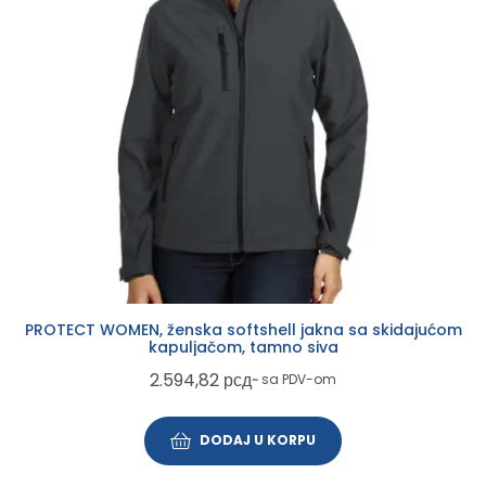
PROTECT WOMEN, ženska softshell jakna sa skidajućom
kapuljačom, tamno siva
2.594,82
рсд
~ sa PDV-om
DODAJ U KORPU