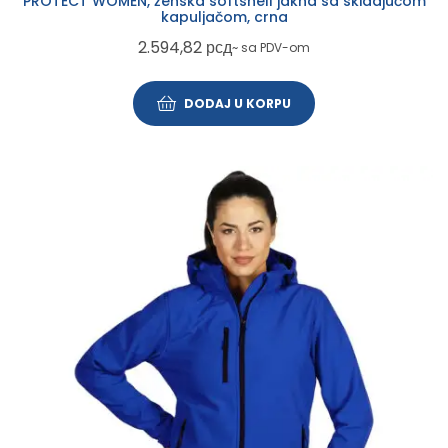
PROTECT WOMEN, ženska softshell jakna sa skidajućom
kapuljačom, crna
2.594,82
рсд
~ sa PDV-om
DODAJ U KORPU