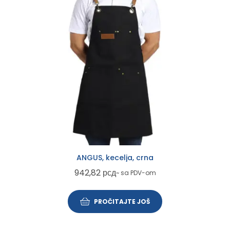
ANGUS, kecelja, crna
942,82
рсд
~ sa PDV-om
PROČITAJTE JOŠ