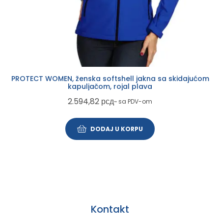
PROTECT WOMEN, ženska softshell jakna sa skidajućom
kapuljačom, rojal plava
2.594,82
рсд
~ sa PDV-om
DODAJ U KORPU
Kontakt