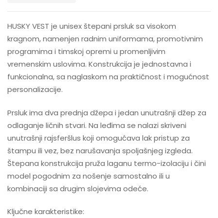
HUSKY VEST je unisex štepani prsluk sa visokom
kragnom, namenjen radnim uniformama, promotivnim
programima i timskoj opremi u promenljivim
vremenskim uslovima. Konstrukcija je jednostavna i
funkcionalna, sa naglaskom na praktičnost i mogućnost
personalizacije.
Prsluk ima dva prednja džepa i jedan unutrašnji džep za
odlaganje ličnih stvari. Na leđima se nalazi skriveni
unutrašnji rajsferšlus koji omogućava lak pristup za
štampu ili vez, bez narušavanja spoljašnjeg izgleda.
Štepana konstrukcija pruža laganu termo-izolaciju i čini
model pogodnim za nošenje samostalno ili u
kombinaciji sa drugim slojevima odeće.
Ključne karakteristike: