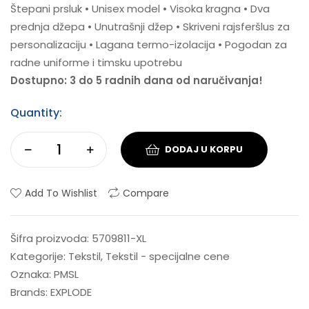
Štepani prsluk • Unisex model • Visoka kragna • Dva
prednja džepa • Unutrašnji džep • Skriveni rajsferšlus za
personalizaciju • Lagana termo-izolacija • Pogodan za
radne uniforme i timsku upotrebu
Dostupno: 3 do 5 radnih dana od naručivanja!
Quantity:
DODAJ U KORPU
Add To Wishlist
Compare
Šifra proizvoda:
5709811-XL
Kategorije:
Tekstil
,
Tekstil - specijalne cene
Oznaka:
PMSL
Brands:
EXPLODE