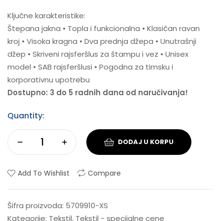
Ključne karakteristike:
Štepana jakna • Topla i funkcionalna • Klasičan ravan
kroj • Visoka kragna • Dva prednja džepa • Unutrašnji
džep • Skriveni rajsferšlus za štampu i vez • Unisex
model • SAB rajsferšlusi • Pogodna za timsku i
korporativnu upotrebu
Dostupno: 3 do 5 radnih dana od naručivanja!
Quantity:
DODAJ U KORPU
Add To Wishlist
Compare
Šifra proizvoda:
5709910-XS
Kategorije:
Tekstil
,
Tekstil - specijalne cene