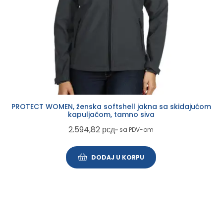
PROTECT WOMEN, ženska softshell jakna sa skidajućom
kapuljačom, tamno siva
2.594,82
рсд
~ sa PDV-om
DODAJ U KORPU