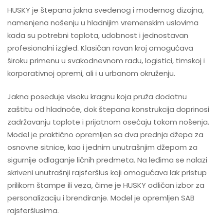
HUSKY je štepana jakna svedenog i modernog dizajna,
namenjena nošenju u hladnijim vremenskim uslovima
kada su potrebni toplota, udobnost i jednostavan
profesionalni izgled. Klasičan ravan kroj omogućava
široku primenu u svakodnevnom radu, logistici, timskoj i
korporativnoj opremi, ali i u urbanom okruženju.
Jakna poseduje visoku kragnu koja pruža dodatnu
zaštitu od hladnoće, dok štepana konstrukcija doprinosi
zadržavanju toplote i prijatnom osećaju tokom nošenja.
Model je praktično opremljen sa dva prednja džepa za
osnovne sitnice, kao i jednim unutrašnjim džepom za
sigurnije odlaganje ličnih predmeta. Na leđima se nalazi
skriveni unutrašnji rajsferšlus koji omogućava lak pristup
prilikom štampe ili veza, čime je HUSKY odličan izbor za
personalizaciju i brendiranje. Model je opremljen SAB
rajsferšlusima.