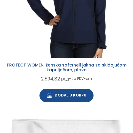
PROTECT WOMEN, ženska softshell jakna sa skidajućom
kapuljačom, plava
2.594,82
рсд
~ sa PDV-om
DODAJ U KORPU