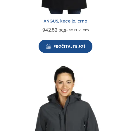
ANGUS, kecelja, crna
942,82
рсд
~ sa PDV-om
PROČITAJTE JOŠ