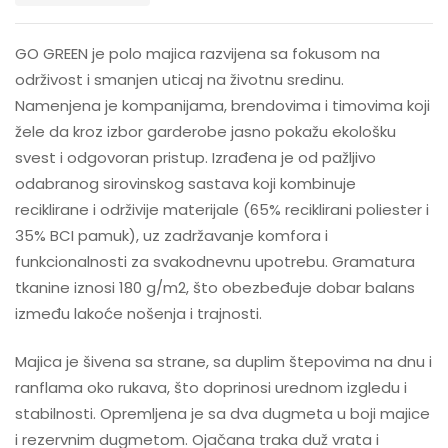
GO GREEN je polo majica razvijena sa fokusom na
održivost i smanjen uticaj na životnu sredinu.
Namenjena je kompanijama, brendovima i timovima koji
žele da kroz izbor garderobe jasno pokažu ekološku
svest i odgovoran pristup. Izrađena je od pažljivo
odabranog sirovinskog sastava koji kombinuje
reciklirane i održivije materijale (65% reciklirani poliester i
35% BCI pamuk), uz zadržavanje komfora i
funkcionalnosti za svakodnevnu upotrebu. Gramatura
tkanine iznosi 180 g/m2, što obezbeđuje dobar balans
između lakoće nošenja i trajnosti.
Majica je šivena sa strane, sa duplim štepovima na dnu i
ranflama oko rukava, što doprinosi urednom izgledu i
stabilnosti. Opremljena je sa dva dugmeta u boji majice
i rezervnim dugmetom. Ojačana traka duž vrata i