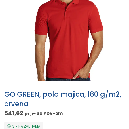
GO GREEN, polo majica, 180 g/m2,
crvena
541,62
рсд
~ sa PDV-om
317 NA ZALIHAMA