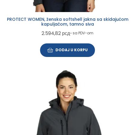
PROTECT WOMEN, ženska softshell jakna sa skidajućom
kapuljačom, tamno siva
2.594,82
рсд
~ sa PDV-om
DODAJ U KORPU