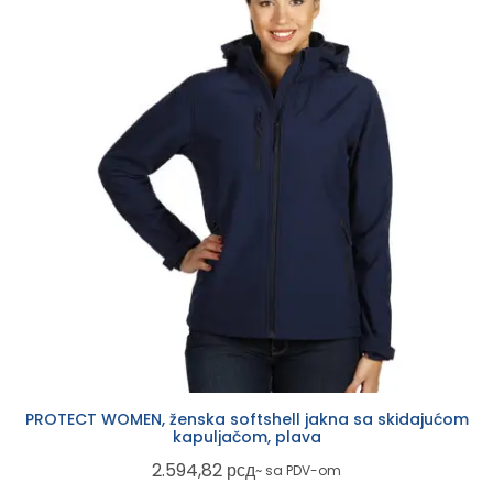
PROTECT WOMEN, ženska softshell jakna sa skidajućom
kapuljačom, plava
2.594,82
рсд
~ sa PDV-om