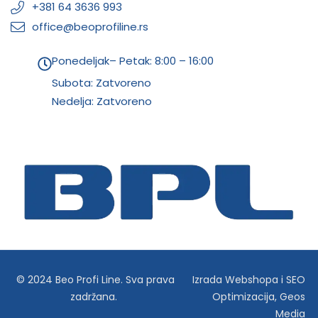
+381 64 3636 993
office@beoprofiline.rs
Ponedeljak– Petak: 8:00 – 16:00
Subota: Zatvoreno
Nedelja: Zatvoreno
© 2024 Beo Profi Line. Sva prava
Izrada Webshopa
i
SEO
zadržana.
Optimizacija
,
Geos
Media