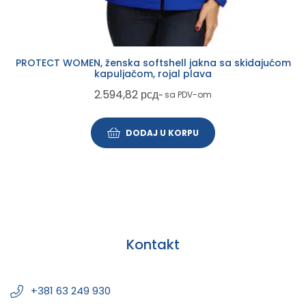
PROTECT WOMEN, ženska softshell jakna sa skidajućom
kapuljačom, rojal plava
2.594,82
рсд
~ sa PDV-om
DODAJ U KORPU
Kontakt
+381 63 249 930