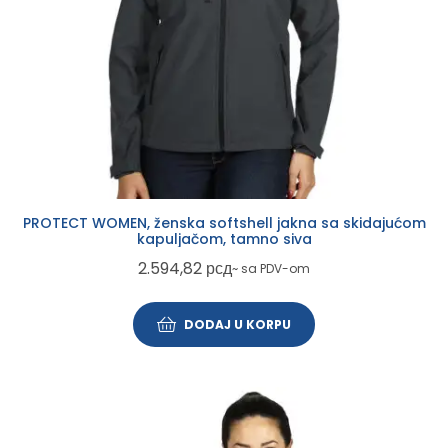
PROTECT WOMEN, ženska softshell jakna sa skidajućom
kapuljačom, tamno siva
2.594,82
рсд
~ sa PDV-om
DODAJ U KORPU