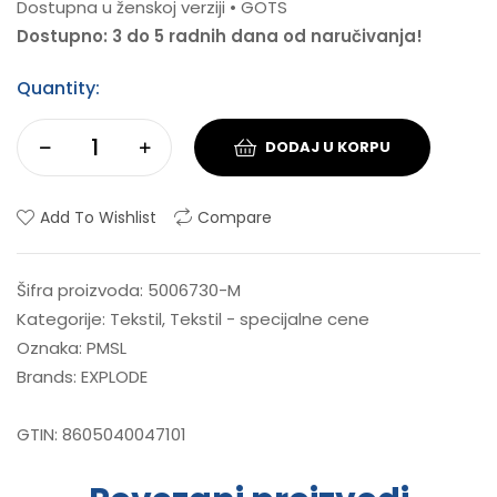
Dostupna u ženskoj verziji • GOTS
Dostupno: 3 do 5 radnih dana od naručivanja!
Quantity:
DODAJ U KORPU
Add To Wishlist
Compare
Šifra proizvoda:
5006730-M
Kategorije:
Tekstil
,
Tekstil - specijalne cene
Oznaka:
PMSL
Brands:
EXPLODE
GTIN:
8605040047101