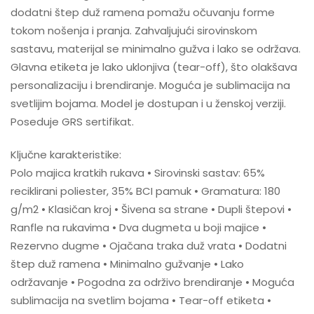
dodatni štep duž ramena pomažu očuvanju forme
tokom nošenja i pranja. Zahvaljujući sirovinskom
sastavu, materijal se minimalno gužva i lako se održava.
Glavna etiketa je lako uklonjiva (tear-off), što olakšava
personalizaciju i brendiranje. Moguća je sublimacija na
svetlijim bojama. Model je dostupan i u ženskoj verziji.
Poseduje GRS sertifikat.
Ključne karakteristike:
Polo majica kratkih rukava • Sirovinski sastav: 65%
reciklirani poliester, 35% BCI pamuk • Gramatura: 180
g/m2 • Klasičan kroj • Šivena sa strane • Dupli štepovi •
Ranfle na rukavima • Dva dugmeta u boji majice •
Rezervno dugme • Ojačana traka duž vrata • Dodatni
štep duž ramena • Minimalno gužvanje • Lako
održavanje • Pogodna za održivo brendiranje • Moguća
sublimacija na svetlim bojama • Tear-off etiketa •