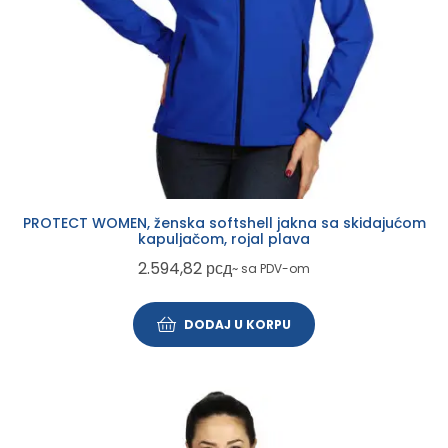
PROTECT WOMEN, ženska softshell jakna sa skidajućom
kapuljačom, rojal plava
2.594,82
рсд
~ sa PDV-om
DODAJ U KORPU