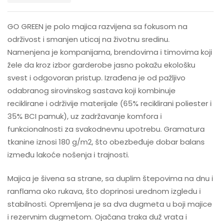
GO GREEN je polo majica razvijena sa fokusom na
održivost i smanjen uticaj na životnu sredinu.
Namenjena je kompanijama, brendovima i timovima koji
žele da kroz izbor garderobe jasno pokažu ekološku
svest i odgovoran pristup. Izrađena je od pažljivo
odabranog sirovinskog sastava koji kombinuje
reciklirane i održivije materijale (65% reciklirani poliester i
35% BCI pamuk), uz zadržavanje komfora i
funkcionalnosti za svakodnevnu upotrebu. Gramatura
tkanine iznosi 180 g/m2, što obezbeđuje dobar balans
između lakoće nošenja i trajnosti.
Majica je šivena sa strane, sa duplim štepovima na dnu i
ranflama oko rukava, što doprinosi urednom izgledu i
stabilnosti. Opremljena je sa dva dugmeta u boji majice
i rezervnim dugmetom. Ojačana traka duž vrata i