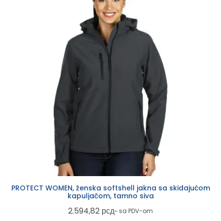
PROTECT WOMEN, ženska softshell jakna sa skidajućom
kapuljačom, tamno siva
2.594,82
рсд
~ sa PDV-om