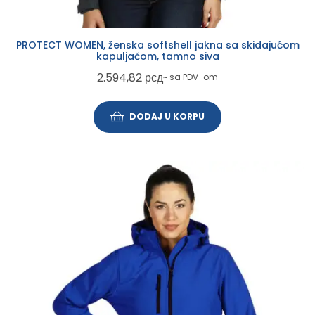
PROTECT WOMEN, ženska softshell jakna sa skidajućom
kapuljačom, tamno siva
2.594,82
рсд
~ sa PDV-om
DODAJ U KORPU