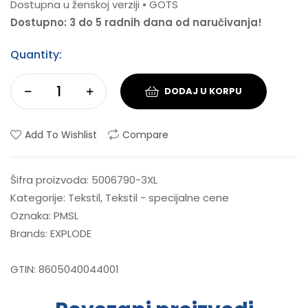
Dostupna u ženskoj verziji • GOTS
Dostupno: 3 do 5 radnih dana od naručivanja!
Quantity:
DODAJ U KORPU
Add To Wishlist
Compare
Šifra proizvoda:
5006790-3XL
Kategorije:
Tekstil
,
Tekstil - specijalne cene
Oznaka:
PMSL
Brands:
EXPLODE
GTIN:
8605040044001