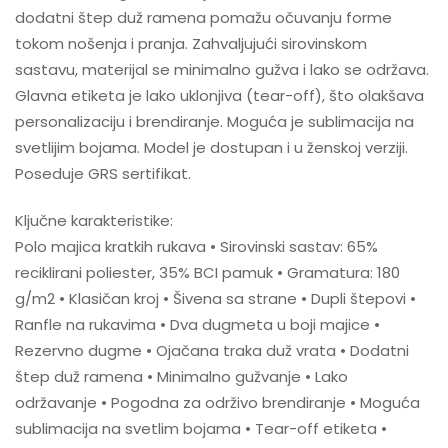
dodatni štep duž ramena pomažu očuvanju forme
tokom nošenja i pranja. Zahvaljujući sirovinskom
sastavu, materijal se minimalno gužva i lako se održava.
Glavna etiketa je lako uklonjiva (tear-off), što olakšava
personalizaciju i brendiranje. Moguća je sublimacija na
svetlijim bojama. Model je dostupan i u ženskoj verziji.
Poseduje GRS sertifikat.
Ključne karakteristike:
Polo majica kratkih rukava • Sirovinski sastav: 65%
reciklirani poliester, 35% BCI pamuk • Gramatura: 180
g/m2 • Klasičan kroj • Šivena sa strane • Dupli štepovi •
Ranfle na rukavima • Dva dugmeta u boji majice •
Rezervno dugme • Ojačana traka duž vrata • Dodatni
štep duž ramena • Minimalno gužvanje • Lako
održavanje • Pogodna za održivo brendiranje • Moguća
sublimacija na svetlim bojama • Tear-off etiketa •