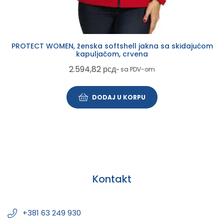
PROTECT WOMEN, ženska softshell jakna sa skidajućom
kapuljačom, crvena
2.594,82
рсд
~ sa PDV-om
DODAJ U KORPU
Kontakt
+381 63 249 930