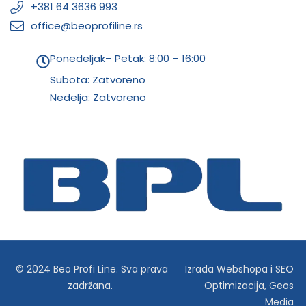
+381 64 3636 993
office@beoprofiline.rs
Ponedeljak– Petak: 8:00 – 16:00
Subota: Zatvoreno
Nedelja: Zatvoreno
© 2024 Beo Profi Line. Sva prava
Izrada Webshopa
i
SEO
zadržana.
Optimizacija
,
Geos
Media