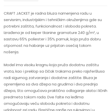
CRAFT JACKET je radna bluza namenjena radu u
servisnim, industrijskim i tehničkim okruženjima gde su
potrebni zaštita, funkcionalnost i sloboda pokreta.
Izrađena je od keper tkanine gramature 240 g/m², u
sastavu 65% poliester i 35% pamuk, koja pruža dobru
otpornost na habanje uz prijatan osećaj tokom
nošenja.
Model ima visoku kragnu koja pruža dodatnu zaštitu
vrata, kao i preklop sa čičak trakama preko rajsferšlusa
radi sigurnog zatvaranja i dodatne zaštite. Bluza je
opremljena sa dva džepa na grudima i dva prednja
džepa, što omogućava praktično odlaganje alata i ličnih
predmeta tokom rada. Dve falte na leđima
omogućavaju veću slobodu pokreta i dodatnu
udobnost pri radu. Elastične ranfle na rukavima i u