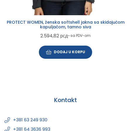
PROTECT WOMEN, ženska softshell jakna sa skidajućom
kapuljačom, tamno siva
2.594,82
рсд
~ sa PDV-om
DODAJ U KORPU
Kontakt
+381 63 249 930
+381 64 3636 993