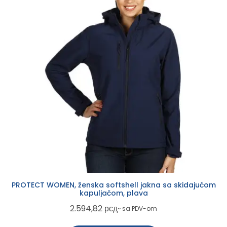
PROTECT WOMEN, ženska softshell jakna sa skidajućom
kapuljačom, plava
2.594,82
рсд
~ sa PDV-om