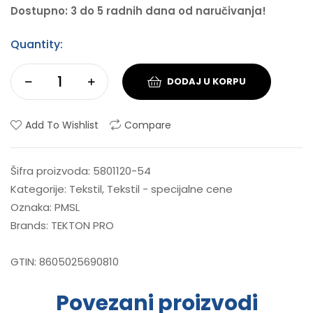
Dostupno: 3 do 5 radnih dana od naručivanja!
Quantity:
DODAJ U KORPU
Add To Wishlist
Compare
Šifra proizvoda:
5801120-54
Kategorije:
Tekstil
,
Tekstil - specijalne cene
Oznaka:
PMSL
Brands:
TEKTON PRO
GTIN:
8605025690810
Povezani proizvodi