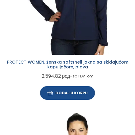
PROTECT WOMEN, ženska softshell jakna sa skidajućom
kapuljačom, plava
2.594,82
рсд
~ sa PDV-om
DODAJ U KORPU