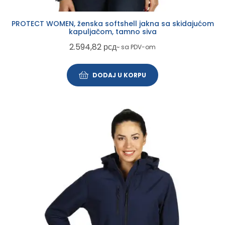
PROTECT WOMEN, ženska softshell jakna sa skidajućom
kapuljačom, tamno siva
2.594,82
рсд
~ sa PDV-om
DODAJ U KORPU