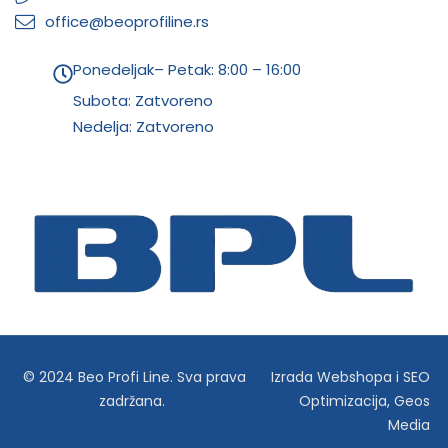
office@beoprofiline.rs
Ponedeljak– Petak: 8:00 – 16:00
Subota: Zatvoreno
Nedelja: Zatvoreno
© 2024 Beo Profi Line. Sva prava
Izrada Webshopa
i
SEO
zadržana.
Optimizacija
,
Geos
Media