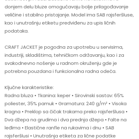
donjem delu bluze omogućavaju bolje prilagođavanje
veličine i stabilno pristajanje. Model ima SAB rajsferšluse,
kao i unutrašnju etiketu predviđenu za upis ličnih
podataka.
CRAFT JACKET je pogodna za upotrebu u servisima,
industriji, skladištima, tehničkom održavanju, kao i za
svakodnevno nošenje u radnom okruženju gde je
potrebna pouzdana i funkcionalna radna odeća.
Ključne karakteristike:
Radna bluza • Tkanina: keper • Sirovinski sastav: 65%
poliester, 35% pamuk • Gramatura: 240 g/m² • Visoka
kragna • Preklop sa čičak trakama preko rajsferšlusa •
Dva džepa na grudima i dva prednja džepa • Falte na
leđima • Elastične ranfle na rukavima i dnu • SAB
rajsferšlusi • Unutrašnja etiketa za lične podatke