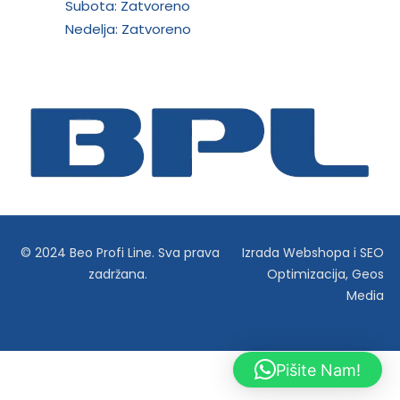
Subota: Zatvoreno
Nedelja: Zatvoreno
© 2024 Beo Profi Line. Sva prava
Izrada Webshopa
i
SEO
zadržana.
Optimizacija
,
Geos
Media
Pišite Nam!