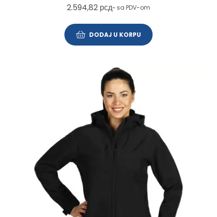
2.594,82
рсд
~ sa PDV-om
DODAJ U KORPU