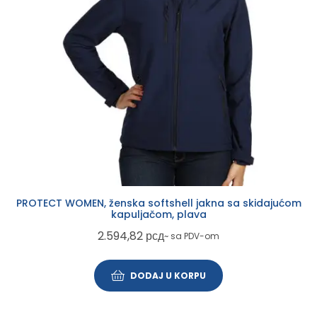
PROTECT WOMEN, ženska softshell jakna sa skidajućom
kapuljačom, plava
2.594,82
рсд
~ sa PDV-om
DODAJ U KORPU