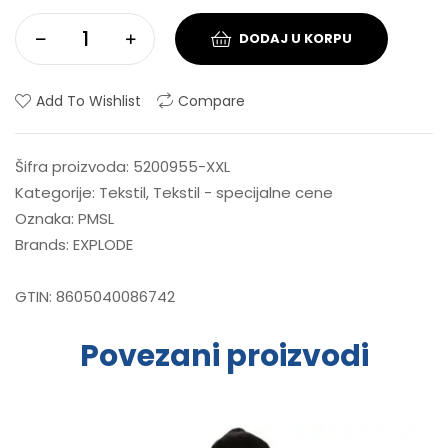
DODAJ U KORPU
Add To Wishlist
Compare
Šifra proizvoda:
5200955-XXL
Kategorije:
Tekstil
,
Tekstil - specijalne cene
Oznaka:
PMSL
Brands:
EXPLODE
GTIN:
8605040086742
Povezani proizvodi