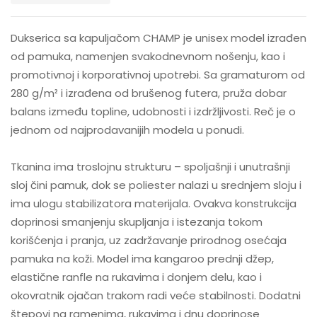
Dukserica sa kapuljačom CHAMP je unisex model izrađen
od pamuka, namenjen svakodnevnom nošenju, kao i
promotivnoj i korporativnoj upotrebi. Sa gramaturom od
280 g/m² i izrađena od brušenog futera, pruža dobar
balans između topline, udobnosti i izdržljivosti. Reč je o
jednom od najprodavanijih modela u ponudi.
Tkanina ima troslojnu strukturu – spoljašnji i unutrašnji
sloj čini pamuk, dok se poliester nalazi u srednjem sloju i
ima ulogu stabilizatora materijala. Ovakva konstrukcija
doprinosi smanjenju skupljanja i istezanja tokom
korišćenja i pranja, uz zadržavanje prirodnog osećaja
pamuka na koži. Model ima kangaroo prednji džep,
elastične ranfle na rukavima i donjem delu, kao i
okovratnik ojačan trakom radi veće stabilnosti. Dodatni
štepovi na ramenima, rukavima i dnu doprinose