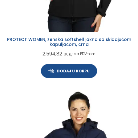
PROTECT WOMEN, ženska softshell jakna sa skidajućom
kapuljačom, crna
2.594,82
рсд
~ sa PDV-om
DODAJ U KORPU