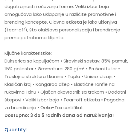
dugotrajnosti i očuvanju forme. Veliki izbor boja
omogućava lako uklapanje u različite promotivne i
brending koncepte. Glavna etiketa je lako uklonjiva
(tear-off), što olakšava personalizaciju i brendiranje
prema potrebama klijenta.
Ključne karakteristike:
Dukserica sa kapuljačom • Sirovinski sastav: 85% pamuk,
15% poliester • Gramatura: 280 g/m² • Brušeni futer •
Troslojna struktura tkanine • Topla • Unisex dizajn •
Klasičan kroj • Kangaroo džep • Elastične ranfle na
rukavima i dnu • Ojačan okovratnik sa trakom • Dodatni
štepovi • Veliki izbor boja • Tear-off etiketa • Pogodna
za brendiranje • Oeko-Tex sertifikat
Dostupno: 3 do 5 radnih dana od naručivanja!
Quantity: