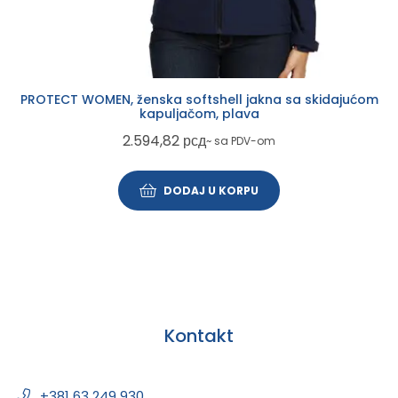
PROTECT WOMEN, ženska softshell jakna sa skidajućom
kapuljačom, plava
2.594,82
рсд
~ sa PDV-om
DODAJ U KORPU
Kontakt
+381 63 249 930