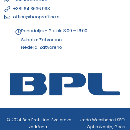
+381 64 3636 993
office@beoprofiline.rs
Ponedeljak– Petak: 8:00 – 16:00
Subota: Zatvoreno
Nedelja: Zatvoreno
© 2024 Beo Profi Line. Sva prava
Izrada Webshopa
i
SEO
zadržana.
Optimizacija
,
Geos