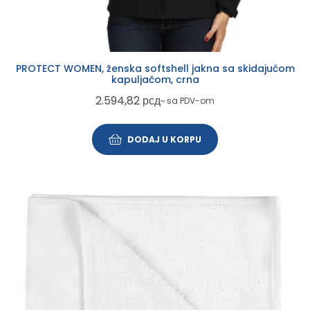
PROTECT WOMEN, ženska softshell jakna sa skidajućom
kapuljačom, crna
2.594,82
рсд
~ sa PDV-om
DODAJ U KORPU