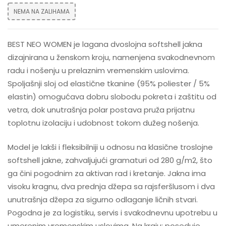
NEMA NA ZALIHAMA
BEST NEO WOMEN je lagana dvoslojna softshell jakna
dizajnirana u ženskom kroju, namenjena svakodnevnom
radu i nošenju u prelaznim vremenskim uslovima.
Spoljašnji sloj od elastične tkanine (95% poliester / 5%
elastin) omogućava dobru slobodu pokreta i zaštitu od
vetra, dok unutrašnja polar postava pruža prijatnu
toplotnu izolaciju i udobnost tokom dužeg nošenja.
Model je lakši i fleksibilniji u odnosu na klasične troslojne
softshell jakne, zahvaljujući gramaturi od 280 g/m2, što
ga čini pogodnim za aktivan rad i kretanje. Jakna ima
visoku kragnu, dva prednja džepa sa rajsferšlusom i dva
unutrašnja džepa za sigurno odlaganje ličnih stvari.
Pogodna je za logistiku, servis i svakodnevnu upotrebu u
umerenim vremenskim uslovima. Na kraju: poseduje