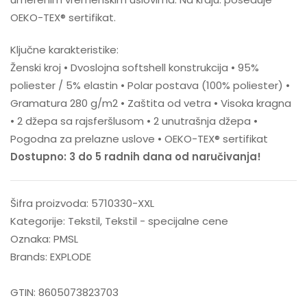
OEKO-TEX® sertifikat.
Ključne karakteristike:
Ženski kroj • Dvoslojna softshell konstrukcija • 95%
poliester / 5% elastin • Polar postava (100% poliester) •
Gramatura 280 g/m2 • Zaštita od vetra • Visoka kragna
• 2 džepa sa rajsferšlusom • 2 unutrašnja džepa •
Pogodna za prelazne uslove • OEKO-TEX® sertifikat
Dostupno: 3 do 5 radnih dana od naručivanja!
Šifra proizvoda:
5710330-XXL
Kategorije:
Tekstil
,
Tekstil - specijalne cene
Oznaka:
PMSL
Brands:
EXPLODE
GTIN:
8605073823703