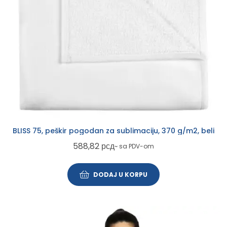
BLISS 75, peškir pogodan za sublimaciju, 370 g/m2, beli
588,82
рсд
~ sa PDV-om
DODAJ U KORPU