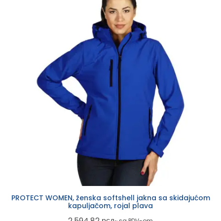
PROTECT WOMEN, ženska softshell jakna sa skidajućom
kapuljačom, rojal plava
2.594,82
рсд
~ sa PDV-om