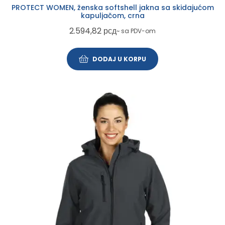
PROTECT WOMEN, ženska softshell jakna sa skidajućom
kapuljačom, crna
2.594,82
рсд
~ sa PDV-om
DODAJ U KORPU