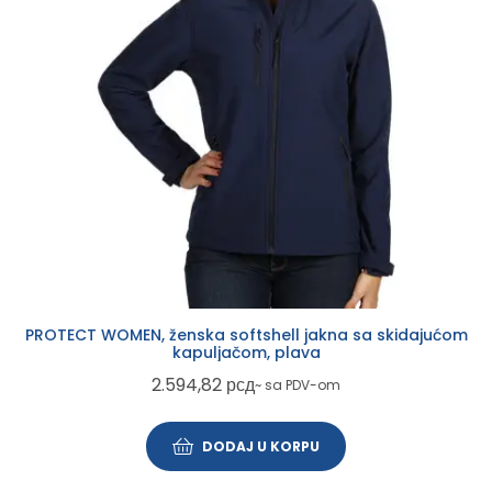
PROTECT WOMEN, ženska softshell jakna sa skidajućom
kapuljačom, plava
2.594,82
рсд
~ sa PDV-om
DODAJ U KORPU