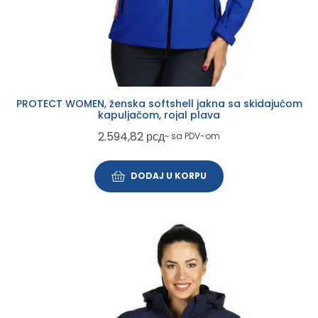
PROTECT WOMEN, ženska softshell jakna sa skidajućom
kapuljačom, rojal plava
2.594,82
рсд
~ sa PDV-om
DODAJ U KORPU