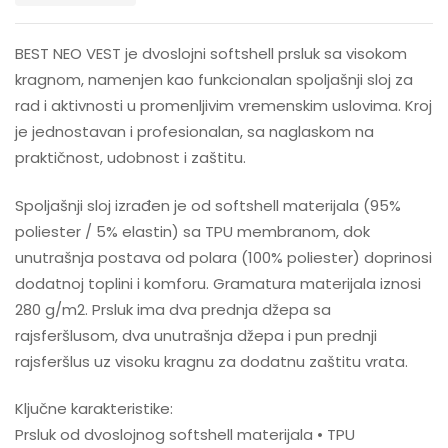
BEST NEO VEST je dvoslojni softshell prsluk sa visokom
kragnom, namenjen kao funkcionalan spoljašnji sloj za
rad i aktivnosti u promenljivim vremenskim uslovima. Kroj
je jednostavan i profesionalan, sa naglaskom na
praktičnost, udobnost i zaštitu.
Spoljašnji sloj izrađen je od softshell materijala (95%
poliester / 5% elastin) sa TPU membranom, dok
unutrašnja postava od polara (100% poliester) doprinosi
dodatnoj toplini i komforu. Gramatura materijala iznosi
280 g/m2. Prsluk ima dva prednja džepa sa
rajsferšlusom, dva unutrašnja džepa i pun prednji
rajsferšlus uz visoku kragnu za dodatnu zaštitu vrata.
Ključne karakteristike:
Prsluk od dvoslojnog softshell materijala • TPU