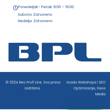
Ponedeljak– Petak: 8:00 – 16:00
Subota: Zatvoreno
Nedelja: Zatvoreno
© 2024 Beo Profi Line. Sva prava
Izrada Webshopa
i
SEO
zadržana.
Optimizacija
,
Geos
Media