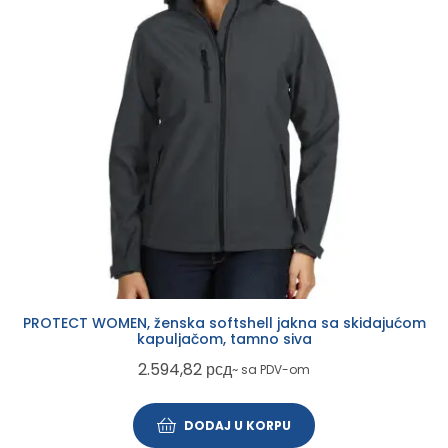
PROTECT WOMEN, ženska softshell jakna sa skidajućom
kapuljačom, tamno siva
2.594,82
рсд
~ sa PDV-om
DODAJ U KORPU