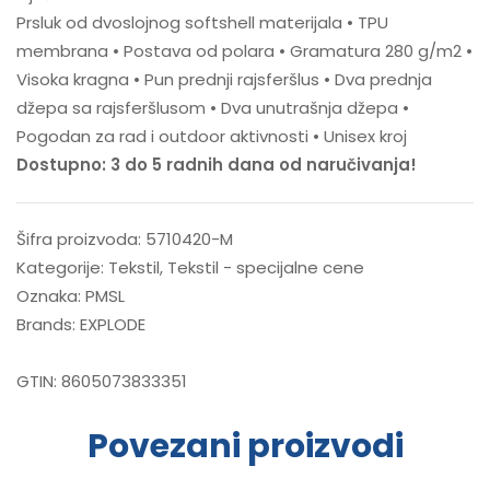
Prsluk od dvoslojnog softshell materijala • TPU
membrana • Postava od polara • Gramatura 280 g/m2 •
Visoka kragna • Pun prednji rajsferšlus • Dva prednja
džepa sa rajsferšlusom • Dva unutrašnja džepa •
Pogodan za rad i outdoor aktivnosti • Unisex kroj
Dostupno: 3 do 5 radnih dana od naručivanja!
Šifra proizvoda:
5710420-M
Kategorije:
Tekstil
,
Tekstil - specijalne cene
Oznaka:
PMSL
Brands:
EXPLODE
GTIN:
8605073833351
Povezani proizvodi