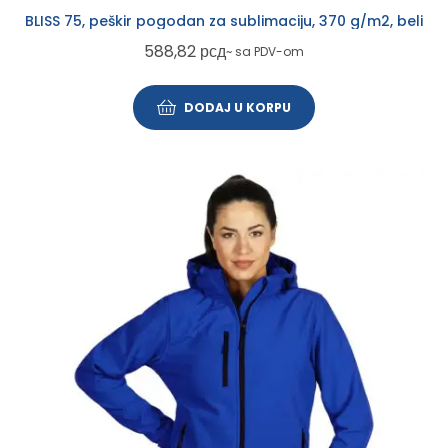
BLISS 75, peškir pogodan za sublimaciju, 370 g/m2, beli
588,82
рсд
~ sa PDV-om
DODAJ U KORPU