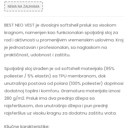
NEMA NA ZALIHAMA
BEST NEO VEST je dvoslojni softshell prsluk sa visokom
kragnom, namenjen kao funkcionalan spoljašnji sloj za
rad i aktivnosti u promenljivim vremenskim uslovima. Kroj
je jednostavan i profesionalan, sa naglaskom na
praktičnost, udobnost i zaštitu.
Spoljašnji sloj izrađen je od softshell materijala (95%
poliester / 5% elastin) sa TPU membranom, dok
unutrašnja postava od polara (100% poliester) doprinosi
dodatnoj toplini i komforu. Gramatura materijala iznosi
280 g/m2. Prsluk ima dva prednja džepa sa
rajsferšlusom, dva unutrašnja džepa i pun prednji
rajsferšlus uz visoku kragnu za dodatnu zaštitu vrata.
Ključne karakteristike: