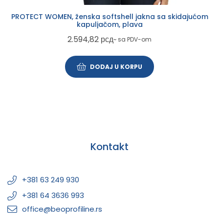
PROTECT WOMEN, ženska softshell jakna sa skidajućom
kapuljačom, plava
2.594,82
рсд
~ sa PDV-om
DODAJ U KORPU
Kontakt
+381 63 249 930
+381 64 3636 993
office@beoprofiline.rs