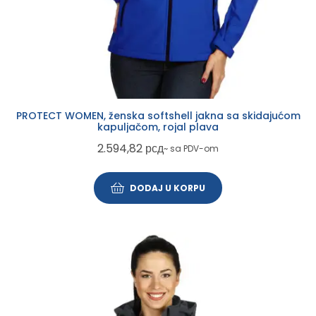
PROTECT WOMEN, ženska softshell jakna sa skidajućom
kapuljačom, rojal plava
2.594,82
рсд
~ sa PDV-om
DODAJ U KORPU