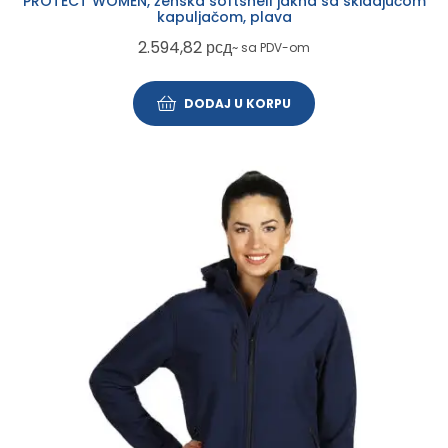
PROTECT WOMEN, ženska softshell jakna sa skidajućom
kapuljačom, plava
2.594,82
рсд
~ sa PDV-om
DODAJ U KORPU