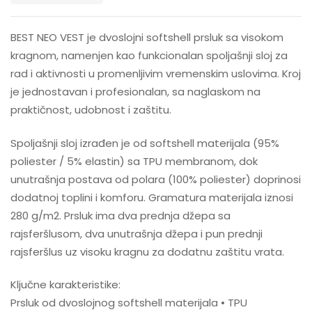
BEST NEO VEST je dvoslojni softshell prsluk sa visokom
kragnom, namenjen kao funkcionalan spoljašnji sloj za
rad i aktivnosti u promenljivim vremenskim uslovima. Kroj
je jednostavan i profesionalan, sa naglaskom na
praktičnost, udobnost i zaštitu.
Spoljašnji sloj izrađen je od softshell materijala (95%
poliester / 5% elastin) sa TPU membranom, dok
unutrašnja postava od polara (100% poliester) doprinosi
dodatnoj toplini i komforu. Gramatura materijala iznosi
280 g/m2. Prsluk ima dva prednja džepa sa
rajsferšlusom, dva unutrašnja džepa i pun prednji
rajsferšlus uz visoku kragnu za dodatnu zaštitu vrata.
Ključne karakteristike:
Prsluk od dvoslojnog softshell materijala • TPU