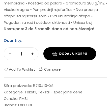
membrana • Postava od polara • Gramatura 280 g/m2 •
Visoka kragna • Pun prednji rajsferšlus • Dva prednja
džepa sa rajsferšlusom • Dva unutrašnja džepa •
Pogodan za rad i outdoor aktivnosti • Unisex kroj
Dostupno: 3 do 5 radnih dana od naručivanja!
Quantity:
DODAJ U KORPU
Add To Wishlist
Compare
Šifra proizvoda:
5710410-XS
Kategorije:
Tekstil
,
Tekstil - specijalne cene
Oznaka:
PMSL
Brands:
EXPLODE