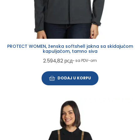
PROTECT WOMEN, ženska softshell jakna sa skidajućom
kapuljačom, tamno siva
2.594,82
рсд
~ sa PDV-om
DODAJ U KORPU