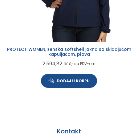
PROTECT WOMEN, ženska softshell jakna sa skidajućom
kapuljačom, plava
2.594,82
рсд
~ sa PDV-om
DODAJ U KORPU
Kontakt