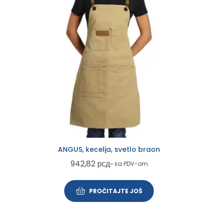
ANGUS, kecelja, svetlo braon
942,82
рсд
~ sa PDV-om
PROČITAJTE JOŠ