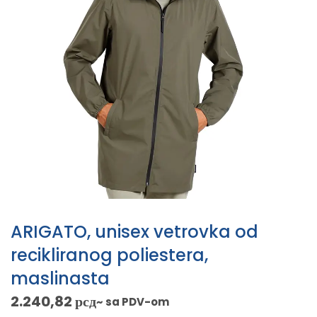
ARIGATO, unisex vetrovka od
recikliranog poliestera,
maslinasta
2.240,82
рсд
~ sa PDV-om