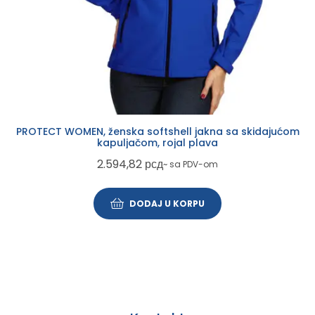
PROTECT WOMEN, ženska softshell jakna sa skidajućom
kapuljačom, rojal plava
2.594,82
рсд
~ sa PDV-om
DODAJ U KORPU