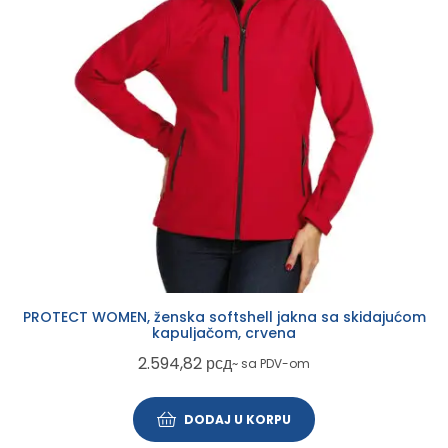
PROTECT WOMEN, ženska softshell jakna sa skidajućom
kapuljačom, crvena
2.594,82
рсд
~ sa PDV-om
DODAJ U KORPU