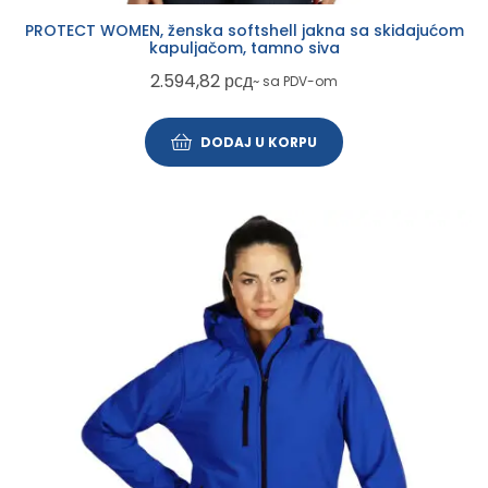
PROTECT WOMEN, ženska softshell jakna sa skidajućom
kapuljačom, tamno siva
2.594,82
рсд
~ sa PDV-om
DODAJ U KORPU