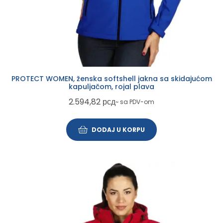
PROTECT WOMEN, ženska softshell jakna sa skidajućom
kapuljačom, rojal plava
2.594,82
рсд
~ sa PDV-om
DODAJ U KORPU