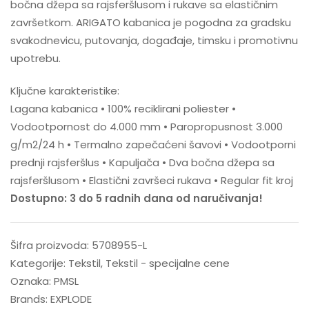
bočna džepa sa rajsferšlusom i rukave sa elastičnim
završetkom. ARIGATO kabanica je pogodna za gradsku
svakodnevicu, putovanja, događaje, timsku i promotivnu
upotrebu.
Ključne karakteristike:
Lagana kabanica • 100% reciklirani poliester •
Vodootpornost do 4.000 mm • Paropropusnost 3.000
g/m2/24 h • Termalno zapečaćeni šavovi • Vodootporni
prednji rajsferšlus • Kapuljača • Dva bočna džepa sa
rajsferšlusom • Elastični završeci rukava • Regular fit kroj
Dostupno: 3 do 5 radnih dana od naručivanja!
Šifra proizvoda:
5708955-L
Kategorije:
Tekstil
,
Tekstil - specijalne cene
Oznaka:
PMSL
Brands:
EXPLODE