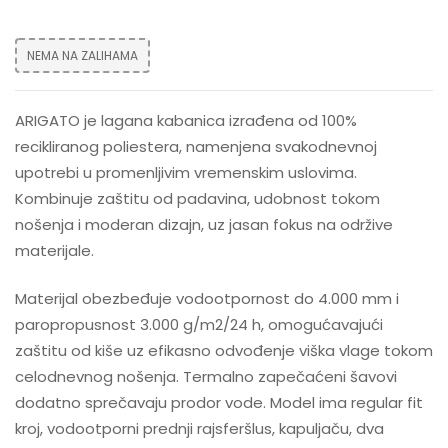
NEMA NA ZALIHAMA
ARIGATO je lagana kabanica izrađena od 100%
recikliranog poliestera, namenjena svakodnevnoj
upotrebi u promenljivim vremenskim uslovima.
Kombinuje zaštitu od padavina, udobnost tokom
nošenja i moderan dizajn, uz jasan fokus na održive
materijale.
Materijal obezbeđuje vodootpornost do 4.000 mm i
paropropusnost 3.000 g/m2/24 h, omogućavajući
zaštitu od kiše uz efikasno odvođenje viška vlage tokom
celodnevnog nošenja. Termalno zapečaćeni šavovi
dodatno sprečavaju prodor vode. Model ima regular fit
kroj, vodootporni prednji rajsferšlus, kapuljaču, dva